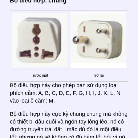
Bộ điều hợp: chung
Trước mặt
Trở lại
Bộ điều hợp này cho phép bạn sử dụng loại
phích cắm: A, B, C, D, E, F, G, H, I, J, K, L, N
vào loại ổ cắm: M.
Bộ điều hợp này cực kỳ chung chung mà không
có thiết bị đầu cuối và ngón tay lỏng lẻo, nó có
đường truyền trái đất - mặc dù đó là một điều
tốt; nhưng nó sẽ không có độ bám tốt bởi vì nó