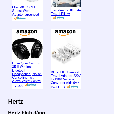
Orei M8+ OREI
Travelrest - Ultimate
Safest World
Travel Pillow
Adapter Grounded
Bose QuietComfort
35 II Wireless
Bluetooth
BESTEK Universal
Headphones, Noise-
Travel Adapter 220V
Cancelling, with
to 110V Voltage
Alexa Voice Control
Converter with 6A 4-
- Black
Port USB
Hertz
Hertz bình đẳng