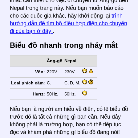
khác cần thiết cho việc di chuyển từ Ăng-gô đến
Nepal trong trang này. Nếu bạn muốn báo cáo
cho các quốc gia khác, hãy khởi động lại
trình
hướng dẫn để tìm bộ điều hợp điện cho chuyến
đi của bạn ở đây
.
Biểu đồ nhanh trong nháy mắt
Ăng-gô
Nepal
Vôn:
220V.
230V.
Loại phích cắm:
C.
C, D, M.
Hertz:
50Hz.
50Hz.
Nếu bạn là người am hiểu về điện, có lẽ biểu đồ
trước đó là tất cả những gì bạn cần. Nếu đây
không phải là trường hợp, bạn có thể tiếp tục
đọc và khám phá những gì biểu đồ đang nói!