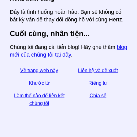
Đây là tình huống hoàn hảo. Bạn sẽ không có
bất kỳ vấn đề thay đổi đồng hồ với cùng Hertz.
Cuối cùng, nhân tiện...
Chúng tôi đang cải tiến blog! Hãy ghé thăm
blog
mới của chúng tôi tại đây
.
Về trang web này
Liên hệ và đề xuất
Khước từ
Riêng tư
Làm thế nào để liên kết
Chia sẻ
chúng tôi
☆ Nếu bạn thấy bài viết này hữu ích, hãy giúp chúng
tôi bằng cách chia sẻ nó trên phương tiện truyền
thông xã hội,