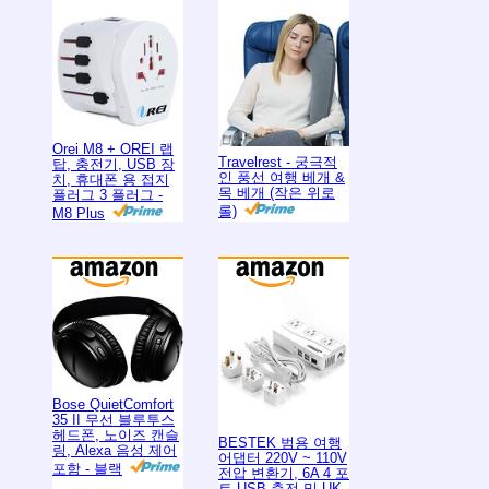
Orei M8 + OREI 랩
Travelrest - 궁극적
탑, 충전기, USB 장
인 풍선 여행 베개 &
치, 휴대폰 용 접지
목 베개 (작은 위로
플러그 3 플러그 -
롤)
M8 Plus
Bose QuietComfort
35 II 무선 블루투스
헤드폰, 노이즈 캔슬
BESTEK 범용 여행
링, Alexa 음성 제어
어댑터 220V ~ 110V
포함 - 블랙
전압 변환기, 6A 4 포
트 USB 충전 및 UK