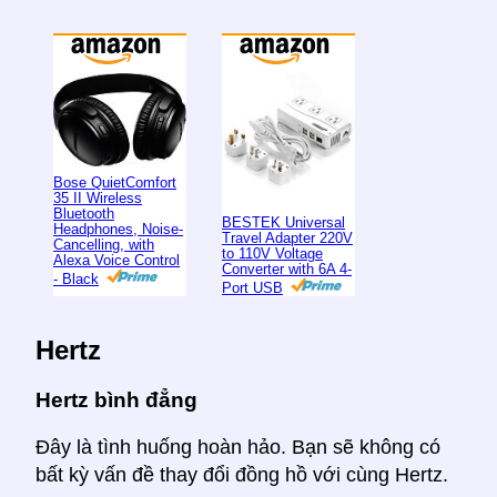
Bose QuietComfort
35 II Wireless
Bluetooth
BESTEK Universal
Headphones, Noise-
Travel Adapter 220V
Cancelling, with
to 110V Voltage
Alexa Voice Control
Converter with 6A 4-
- Black
Port USB
Hertz
Hertz bình đẳng
Đây là tình huống hoàn hảo. Bạn sẽ không có
bất kỳ vấn đề thay đổi đồng hồ với cùng Hertz.