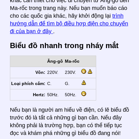
khác cần thiết cho việc di chuyển từ Ăng-gô đến
Ma-rốc trong trang này. Nếu bạn muốn báo cáo
cho các quốc gia khác, hãy khởi động lại
trình
hướng dẫn để tìm bộ điều hợp điện cho chuyến
đi của bạn ở đây
.
Biểu đồ nhanh trong nháy mắt
Ăng-gô
Ma-rốc
Vôn:
220V.
230V.
Loại phích cắm:
C.
G.
Hertz:
50Hz.
50Hz.
Nếu bạn là người am hiểu về điện, có lẽ biểu đồ
trước đó là tất cả những gì bạn cần. Nếu đây
không phải là trường hợp, bạn có thể tiếp tục
đọc và khám phá những gì biểu đồ đang nói!