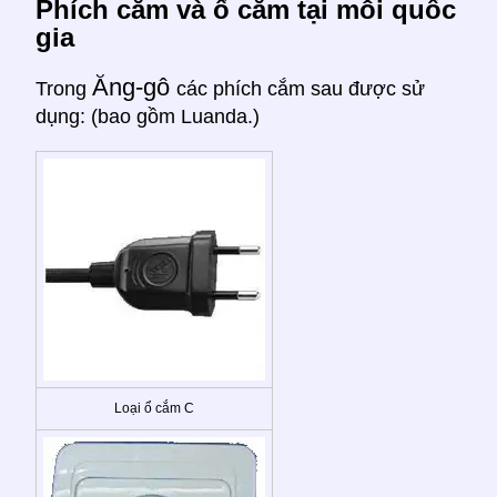
Phích cắm và ổ cắm tại mỗi quốc
gia
Ăng-gô
Trong
các phích cắm sau được sử
dụng: (bao gồm Luanda.)
Loại ổ cắm C