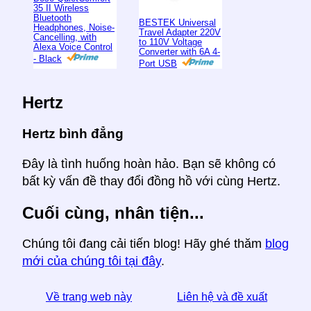
35 II Wireless
Bluetooth
BESTEK Universal
Headphones, Noise-
Travel Adapter 220V
Cancelling, with
to 110V Voltage
Alexa Voice Control
Converter with 6A 4-
- Black
Port USB
Hertz
Hertz bình đẳng
Đây là tình huống hoàn hảo. Bạn sẽ không có
bất kỳ vấn đề thay đổi đồng hồ với cùng Hertz.
Cuối cùng, nhân tiện...
Chúng tôi đang cải tiến blog! Hãy ghé thăm
blog
mới của chúng tôi tại đây
.
Về trang web này
Liên hệ và đề xuất