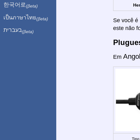
한국어로
Her
(βeta)
เป็นภาษาไทย
(βeta)
Se você é 
este não f
בעברית
(βeta)
Plugue
Ango
Em
Tipo