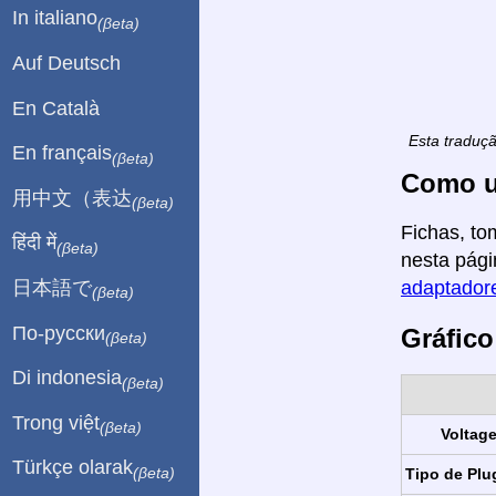
In italiano
(βeta)
Auf Deutsch
En Català
Esta traduç
En français
(βeta)
Como u
用中文（表达
(βeta)
Fichas, to
हिंदी में
(βeta)
nesta pági
日本語で
adaptadore
(βeta)
По-русски
Gráfico
(βeta)
Di indonesia
(βeta)
Trong việt
(βeta)
Voltag
Türkçe olarak
(βeta)
Tipo de Plu