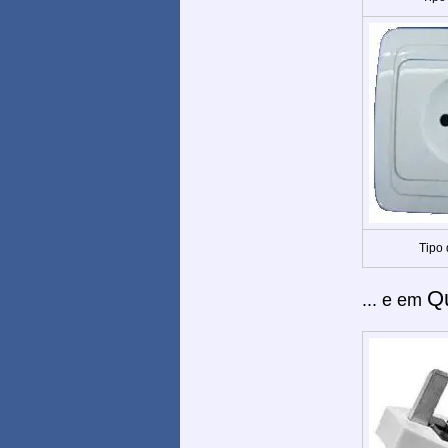
Tipo
Q
... e em