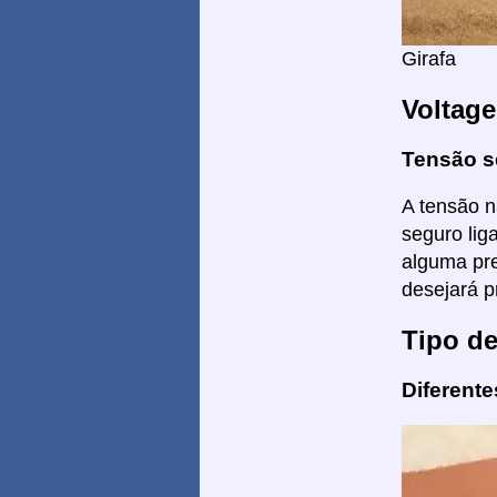
Girafa
Voltag
Tensão s
A tensão n
seguro lig
alguma pre
desejará pr
Tipo d
Diferent