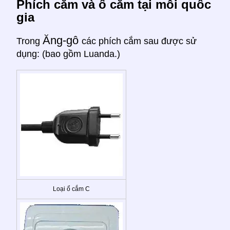
Phích cắm và ổ cắm tại mỗi quốc
gia
Ăng-gô
Trong
các phích cắm sau được sử
dụng: (bao gồm Luanda.)
Loại ổ cắm C