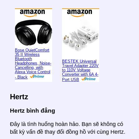
Bose QuietComfort
35 II Wireless
Bluetooth
BESTEK Universal
Headphones, Noise-
Travel Adapter 220V
Cancelling, with
to 110V Voltage
Alexa Voice Control
Converter with 6A 4-
- Black
Port USB
Hertz
Hertz bình đẳng
Đây là tình huống hoàn hảo. Bạn sẽ không có
bất kỳ vấn đề thay đổi đồng hồ với cùng Hertz.