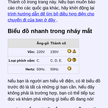
Thành cổ trong trang này. Nếu bạn muốn báo
cáo cho các quốc gia khác, hãy khởi động lại
trình hướng dẫn để tìm bộ điều hợp điện cho
chuyến đi của bạn ở đây
.
Biểu đồ nhanh trong nháy mắt
Ăng-gô
Thành cổ
Vôn:
220V.
230V.
Loại phích cắm:
C.
C, D, E.
Hertz:
50Hz.
50Hz.
Nếu bạn là người am hiểu về điện, có lẽ biểu đồ
trước đó là tất cả những gì bạn cần. Nếu đây
không phải là trường hợp, bạn có thể tiếp tục
đọc và khám phá những gì biểu đồ đang nói!