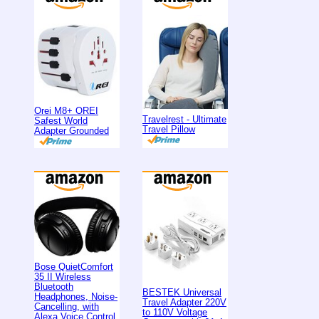
Orei M8+ OREI
Travelrest - Ultimate
Safest World
Travel Pillow
Adapter Grounded
Bose QuietComfort
35 II Wireless
Bluetooth
BESTEK Universal
Headphones, Noise-
Travel Adapter 220V
Cancelling, with
to 110V Voltage
Alexa Voice Control