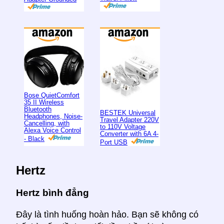
Bose QuietComfort
35 II Wireless
Bluetooth
BESTEK Universal
Headphones, Noise-
Travel Adapter 220V
Cancelling, with
to 110V Voltage
Alexa Voice Control
Converter with 6A 4-
- Black
Port USB
Hertz
Hertz bình đẳng
Đây là tình huống hoàn hảo. Bạn sẽ không có