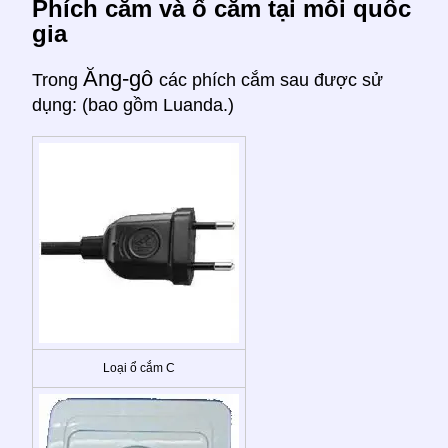
Phích cắm và ổ cắm tại mỗi quốc
gia
Ăng-gô
Trong
các phích cắm sau được sử
dụng: (bao gồm Luanda.)
Loại ổ cắm C