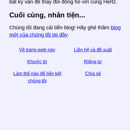
bất kỳ vấn đề thay đổi đồng hồ với cùng Hertz.
Cuối cùng, nhân tiện...
Chúng tôi đang cải tiến blog! Hãy ghé thăm
blog
mới của chúng tôi tại đây
.
Về trang web này
Liên hệ và đề xuất
Khước từ
Riêng tư
Làm thế nào để liên kết
Chia sẻ
chúng tôi
☆ Nếu bạn thấy bài viết này hữu ích, hãy giúp chúng
tôi bằng cách chia sẻ nó trên phương tiện truyền
thông xã hội,
Một liên kết từ trang web của bạn cũng giúp.