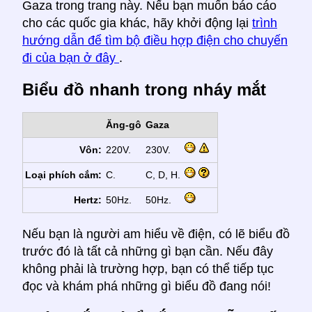
Gaza trong trang này. Nếu bạn muốn báo cáo
cho các quốc gia khác, hãy khởi động lại
trình
hướng dẫn để tìm bộ điều hợp điện cho chuyến
đi của bạn ở đây
.
Biểu đồ nhanh trong nháy mắt
Ăng-gô
Gaza
Vôn:
220V.
230V.
Loại phích cắm:
C.
C, D, H.
Hertz:
50Hz.
50Hz.
Nếu bạn là người am hiểu về điện, có lẽ biểu đồ
trước đó là tất cả những gì bạn cần. Nếu đây
không phải là trường hợp, bạn có thể tiếp tục
đọc và khám phá những gì biểu đồ đang nói!