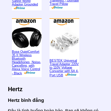
Travelrest - Ultimate
Safest World
Travel Pillow
Adapter Grounded
Bose QuietComfort
35 II Wireless
Bluetooth
BESTEK Universal
Headphones, Noise-
Travel Adapter 220V
Cancelling, with
to 110V Voltage
Alexa Voice Control
Converter with 6A 4-
- Black
Port USB
Hertz
Hertz bình đẳng
Đây là tình huống hoàn hảo. Bạn sẽ không có