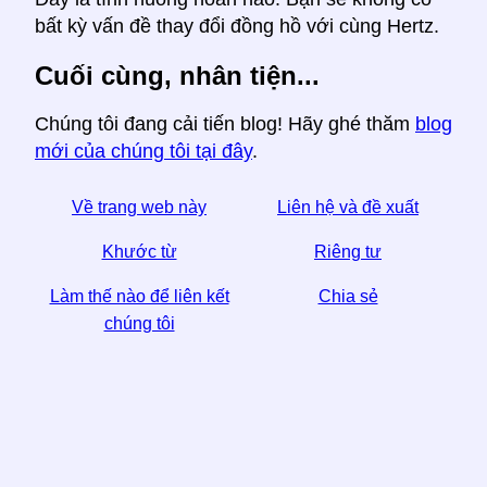
bất kỳ vấn đề thay đổi đồng hồ với cùng Hertz.
Cuối cùng, nhân tiện...
Chúng tôi đang cải tiến blog! Hãy ghé thăm
blog
mới của chúng tôi tại đây
.
Về trang web này
Liên hệ và đề xuất
Khước từ
Riêng tư
Làm thế nào để liên kết
Chia sẻ
chúng tôi
☆ Nếu bạn thấy bài viết này hữu ích, hãy giúp chúng
tôi bằng cách chia sẻ nó trên phương tiện truyền
thông xã hội,
Một liên kết từ trang web của bạn cũng giúp.