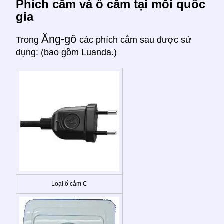
Phích cắm và ổ cắm tại mỗi quốc
gia
Ăng-gô
Trong
các phích cắm sau được sử
dụng: (bao gồm Luanda.)
Loại ổ cắm C