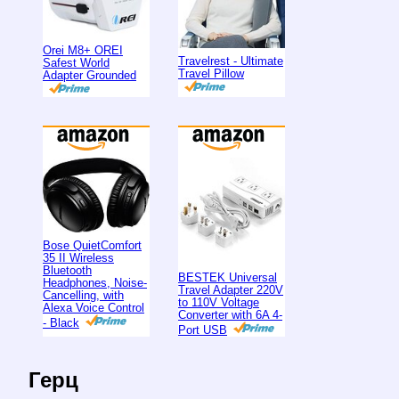
Orei M8+ OREI
Travelrest - Ultimate
Safest World
Travel Pillow
Adapter Grounded
Bose QuietComfort
35 II Wireless
Bluetooth
BESTEK Universal
Headphones, Noise-
Travel Adapter 220V
Cancelling, with
to 110V Voltage
Alexa Voice Control
Converter with 6A 4-
- Black
Port USB
Герц