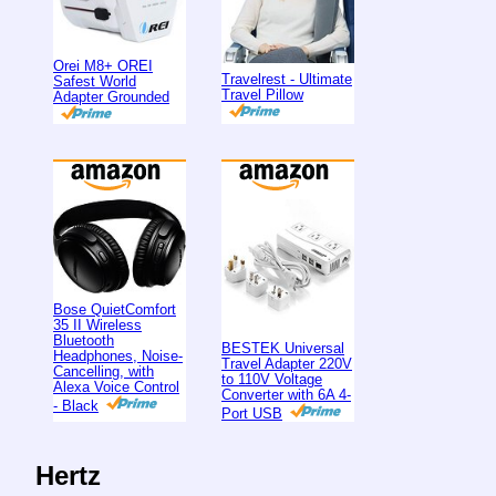
Orei M8+ OREI
Travelrest - Ultimate
Safest World
Travel Pillow
Adapter Grounded
Bose QuietComfort
35 II Wireless
Bluetooth
BESTEK Universal
Headphones, Noise-
Travel Adapter 220V
Cancelling, with
to 110V Voltage
Alexa Voice Control
Converter with 6A 4-
- Black
Port USB
Hertz