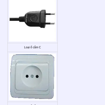
Loại ổ cắm C