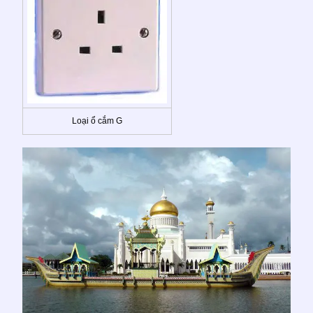
Loại ổ cắm G