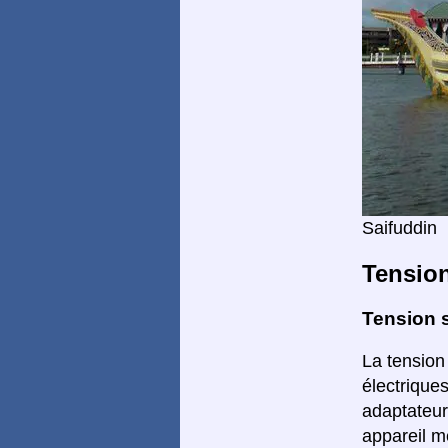
Saifuddin
Tensio
Tension s
La tension
électrique
adaptateur
appareil m