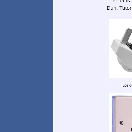
... et dans
Duri, Tuton
Type d