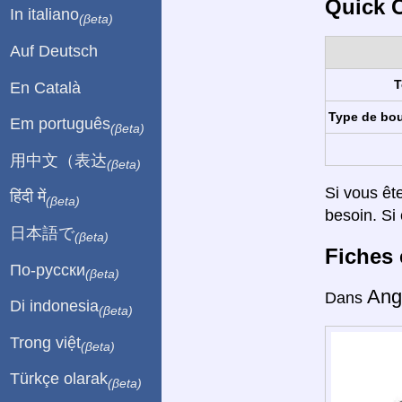
Quick C
In italiano
(βeta)
Auf Deutsch
T
En Català
Type de bo
Em português
(βeta)
用中文（表达
(βeta)
Si vous êt
हिंदी में
(βeta)
besoin. Si 
日本語で
(βeta)
Fiches 
По-русски
(βeta)
Ang
Dans
Di indonesia
(βeta)
Trong việt
(βeta)
Türkçe olarak
(βeta)