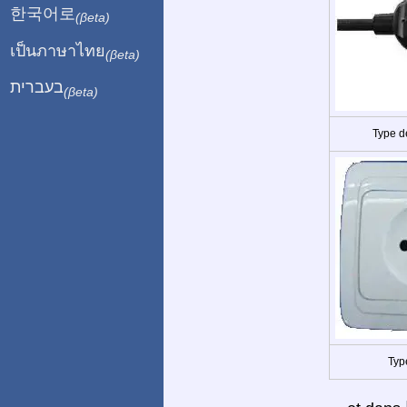
한국어로
(βeta)
เป็นภาษาไทย
(βeta)
בעברית
(βeta)
Type d
Typ