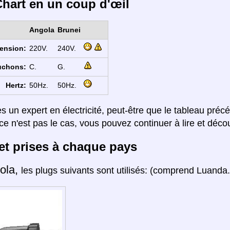
hart en un coup d'œil
Angola
Brunei
ension:
220V.
240V.
uchons:
C.
G.
Hertz:
50Hz.
50Hz.
es un expert en électricité, peut-être que le tableau préc
ce n'est pas le cas, vous pouvez continuer à lire et décou
et prises à chaque pays
ola,
les plugs suivants sont utilisés: (comprend Luanda.