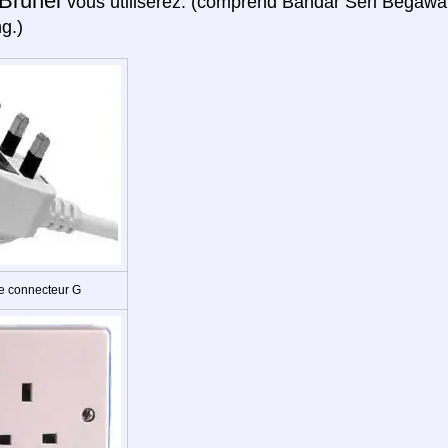
Brunei
vous utiliserez: (comprend Bandar Seri Begawan
g.)
e connecteur G