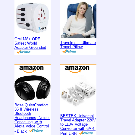
Orei M8+ OREI
Travelrest - Ultimate
Safest World
Travel Pillow
Adapter Grounded
Bose QuietComfort
35 II Wireless
Bluetooth
BESTEK Universal
Headphones, Noise-
Travel Adapter 220V
Cancelling, with
to 110V Voltage
Alexa Voice Control
Converter with 6A 4-
- Black
Port USB