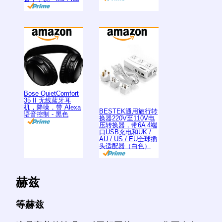
Bose QuietComfort
35 II 无线蓝牙耳
机，降噪，带 Alexa
BESTEK通用旅行转
语音控制 - 黑色
换器220V至110V电
压转换器，带6A 4端
口USB充电和UK /
AU / US / EU全球插
头适配器（白色）
赫兹
等赫兹