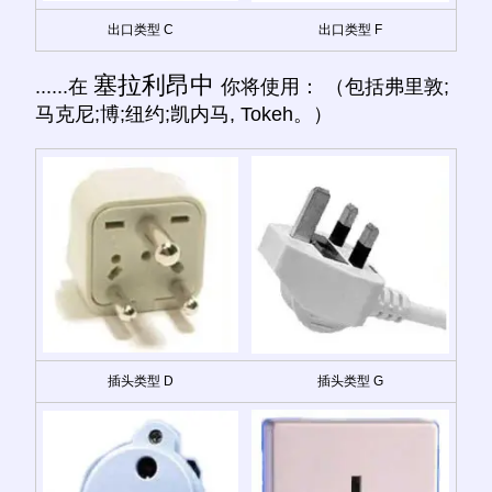
出口类型 C
出口类型 F
塞拉利昂中
......在
你将使用： （包括弗里敦;
马克尼;博;纽约;凯内马, Tokeh。）
插头类型 D
插头类型 G