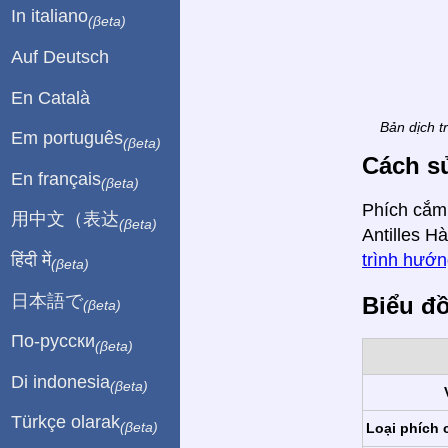
In italiano
(βeta)
Auf Deutsch
En Català
Bản dịch t
Em português
(βeta)
Cách sử
En français
(βeta)
Phích cắm,
用中文（表达
(βeta)
Antilles H
हिंदी में
trình hướn
(βeta)
日本語で
Biểu đ
(βeta)
По-русски
(βeta)
Di indonesia
(βeta)
Türkçe olarak
(βeta)
Loại phích 