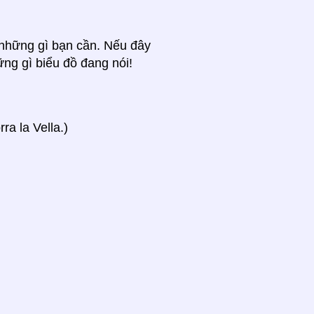
ả những gì bạn cần. Nếu đây
ững gì biểu đồ đang nói!
a la Vella.)