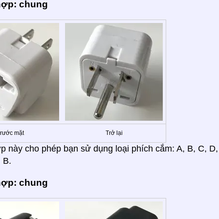
hợp: chung
rước mặt
Trở lại
p này cho phép bạn sử dụng loại phích cắm: A, B, C, D, E,
 B.
hợp: chung