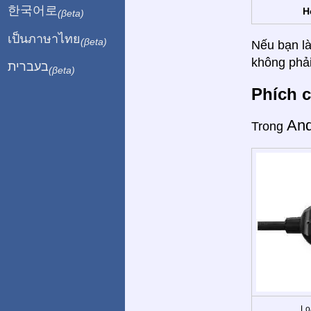
한국어로
H
(βeta)
เป็นภาษาไทย
(βeta)
Nếu bạn là
không phải
בעברית
(βeta)
Phích c
An
Trong
Lo