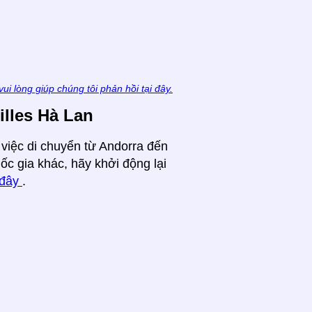
vui lòng giúp chúng tôi phản hồi tại đây.
illes Hà Lan
 việc di chuyển từ Andorra đến
ốc gia khác, hãy khởi động lại
 đây
.