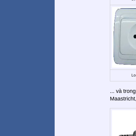
Lo
... và tron
Maastricht