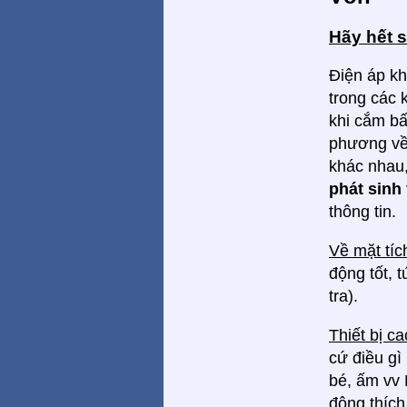
Hãy hết 
Điện áp kh
trong các
khi cắm bấ
phương về
khác nhau,
phát sinh 
thông tin.
Về mặt tí
động tốt, 
tra).
Thiết bị c
cứ điều gì
bé, ấm vv 
động thích