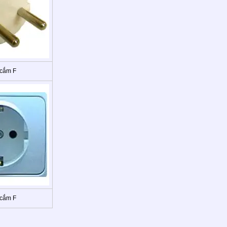
 cắm F
 cắm F