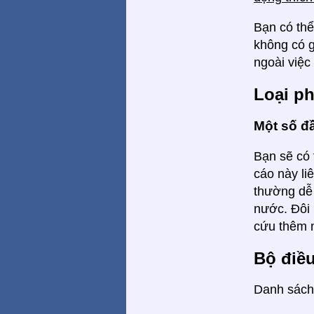
Bạn có th
không có g
ngoài việc
Loại p
Một số đ
Bạn sẽ có 
cáo này li
thường dễ 
nước. Đôi 
cứu thêm m
Bộ điề
Danh sách 