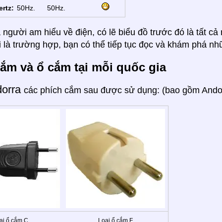
ertz:
50Hz.
50Hz.
 người am hiểu về điện, có lẽ biểu đồ trước đó là tất c
 là trường hợp, bạn có thể tiếp tục đọc và khám phá nh
ắm và ổ cắm tại mỗi quốc gia
dorra
các phích cắm sau được sử dụng: (bao gồm Andorr
ại ổ cắm C
Loại ổ cắm F