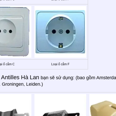
ại ổ cắm C
Loại ổ cắm F
Antilles Hà Lan
g
bạn sẽ sử dụng: (bao gồm Amsterda
, Groningen, Leiden.)