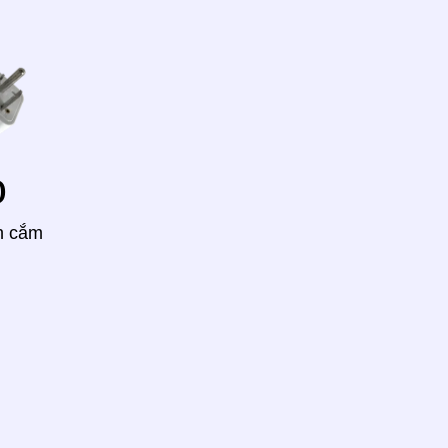
o
h cắm