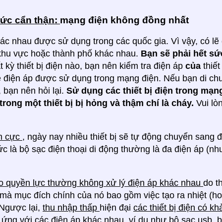
sức cẩn thận:
mạng điện không đồng nhất
ác nhau được sử dụng trong các quốc gia. Vì vậy, có l
 khu vực hoặc thành phố khác nhau.
Bạn sẽ phải hết sứ
t kỳ thiết bị điện nào, bạn nên kiểm tra điện áp
của
thiế
 điện áp được sử dụng trong mạng điện. Nếu bạn di ch
 bạn nên hỏi lại.
Sử dụng các thiết bị điện trong mạn
trong một thiết bị bị hỏng và thậm chí là cháy.
Vui lò
ch cực
, ngày nay nhiều thiết bị sẽ tự động chuyển sang
tức là bộ sạc điện thoại di động thường là đa điện áp (nh
ao quyền lực thường không xử lý điện áp khác nhau
do t
 mà mục đích chính của nó bao gồm việc tạo ra nhiệt (ho
Ngược lại,
thu nhập thấp
hiện đại
các thiết bị điện có k
 ứng với các điện áp khác nhau,
ví dụ như bộ sạc usb, b