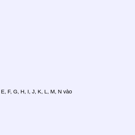
 F, G, H, I, J, K, L, M, N vào