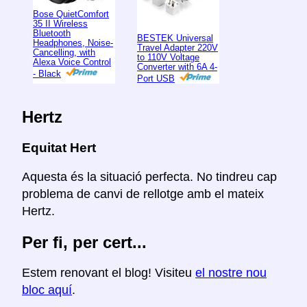
Bose QuietComfort
35 II Wireless
Bluetooth
BESTEK Universal
Headphones, Noise-
Travel Adapter 220V
Cancelling, with
to 110V Voltage
Alexa Voice Control
Converter with 6A 4-
- Black
Port USB
Hertz
Equitat Hert
Aquesta és la situació perfecta. No tindreu cap
problema de canvi de rellotge amb el mateix
Hertz.
Per fi, per cert...
Estem renovant el blog! Visiteu
el nostre nou
bloc aquí
.