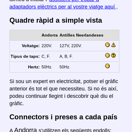
adaptadors elèctrics per al vostre viatge aquí
.
Quadre ràpid a simple vista
Andorra
Antilles Neerlandeses
Voltatge:
220V.
127V, 220V.
Tipus de taps:
C, F.
A, B, F.
Hertz:
50Hz.
50Hz.
Si sou un expert en electricitat, potser el gràfic
anterior és tot el que necessiteu. Si no és així,
podeu continuar llegint i descobrir què diu el
gràfic.
Connectors i preses a cada país
Andorra
A
s’utilitzen els següents endolls: