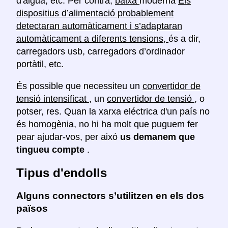
d'aigua, etc. Per contra,
baixa
moderna
Els
dispositius d’alimentació probablement
detectaran automàticament i s’adaptaran
automàticament a diferents tensions,
és a dir,
carregadors usb, carregadors d’ordinador
portàtil, etc.
És possible que necessiteu un
convertidor de
tensió intensificat
, un
convertidor de tensió
, o
potser, res. Quan la xarxa eléctrica d'un país no
és homogènia, no hi ha molt que puguem fer
pear ajudar-vos, per aixó
us demanem que
tingueu compte
.
Tipus d'endolls
Alguns connectors s’utilitzen en els dos
països