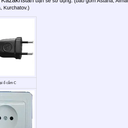
Kazakhstan
g
bạn sẽ sử dụng: (bao gồm Astana, Almat
 Kurchatov.)
ại ổ cắm C