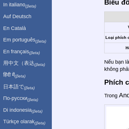
Biểu đ
In italiano
(βeta)
Auf Deutsch
En Català
Loại phích 
Em português
(βeta)
H
En français
(βeta)
Nếu bạn là
用中文（表达
(βeta)
không phải
हिंदी में
(βeta)
Phích c
日本語で
(βeta)
An
Trong
По-русски
(βeta)
Di indonesia
(βeta)
Türkçe olarak
(βeta)