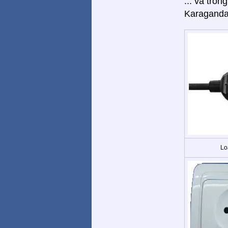
... và tron
Karaganda,
Lo