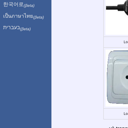
한국어로
(βeta)
เป็นภาษาไทย
(βeta)
בעברית
(βeta)
Lo
Lo