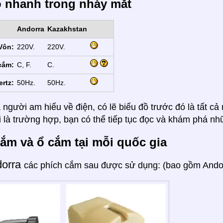
ồ nhanh trong nháy mắt
Andorra
Kazakhstan
Vôn:
220V.
220V.
cắm:
C, F.
C.
ertz:
50Hz.
50Hz.
 người am hiểu về điện, có lẽ biểu đồ trước đó là tất c
 là trường hợp, bạn có thể tiếp tục đọc và khám phá nh
ắm và ổ cắm tại mỗi quốc gia
dorra
các phích cắm sau được sử dụng: (bao gồm Andorr