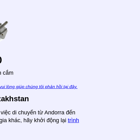
o
h cắm
vui lòng giúp chúng tôi phản hồi tại đây.
zakhstan
 việc di chuyển từ Andorra đến
ia khác, hãy khởi động lại
trình