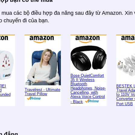
 mua các bộ điều hợp đa năng sau đây từ Amazon. Xin v
o chuyến đi của bạn.
Bose QuietComfort
35 II Wireless
Bluetooth
REI
BESTEK U
Headphones, Noise-
Travelrest - Ultimate
d
Travel Ad
Cancelling, with
Travel Pillow
ounded
to 110V Vo
Alexa Voice Control
Converter 
- Black
Port USB
nh đẳng