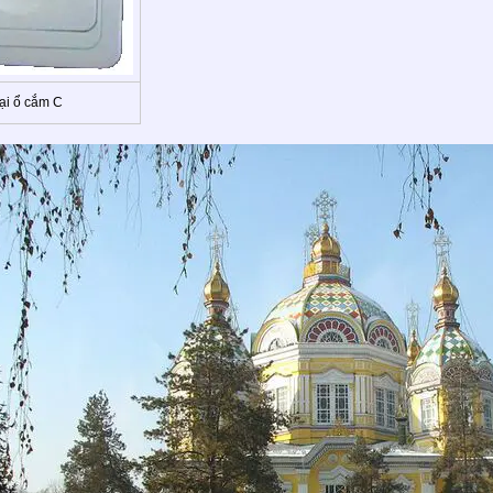
ại ổ cắm C