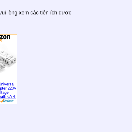
ui lòng xem các tiện ích được
niversal
apter 220V
ltage
with 6A 4-