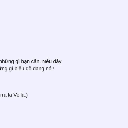
ả những gì bạn cần. Nếu đây
ững gì biểu đồ đang nói!
a la Vella.)