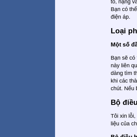
to, nặng v
Bạn có thể
điện áp.
Loại p
Một số đ
Bạn sẽ có 
này liên q
dàng tìm t
khi các th
chút. Nếu b
Bộ điề
Tôi xin lỗ
liệu của ch
Bộ điều 