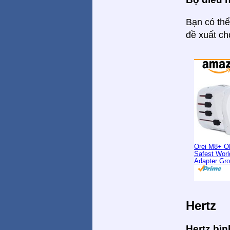
Bạn có thể
đề xuất ch
Orei M8+ O
Safest Worl
Adapter Gr
Hertz
Hertz bì