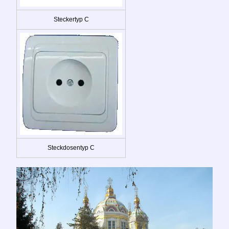
Steckertyp C
Steckdosentyp C