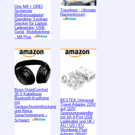
Orei M8 + OREI
Travelrest - Ultimate
Sicherster
Nackenkissen
Weltreiseadapter
Geerdeter 3-poliger
Stecker für Laptop,
Ladegeräte, USB-
Gerät, Mobiltelefone
- M8 Plus
Bose QuietComfort
35 II Kabelloser
Bluetooth-Kopfhörer
BESTEK Universal
mit
Travel Adapter 220V
Geräuschunterdrückung
auf 110V
und Alexa-
Spannungswandler
Sprachsteuerung –
mit 6A 4-Port USB
Schwarz
Ladekabel und UK /
AU / US / EU
Worldwide Plug
Adapter (Weiß)