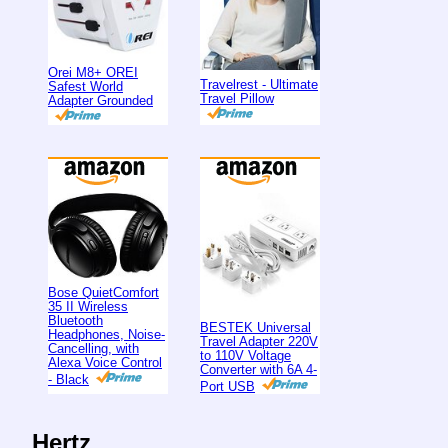
Orei M8+ OREI
Travelrest - Ultimate
Safest World
Travel Pillow
Adapter Grounded
Bose QuietComfort
35 II Wireless
Bluetooth
BESTEK Universal
Headphones, Noise-
Travel Adapter 220V
Cancelling, with
to 110V Voltage
Alexa Voice Control
Converter with 6A 4-
- Black
Port USB
Hertz