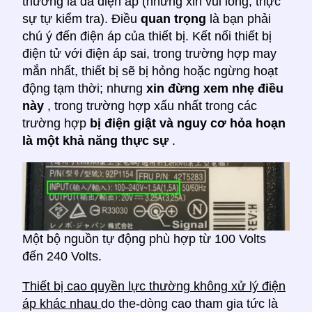
thường là đa điện áp (nhưng xin vui lòng, thực
sự tự kiểm tra). Điều
quan trọng
là bạn phải
chú ý đến điện áp của thiết bị. Kết nối thiết bị
điện tử với điện áp sai, trong trường hợp may
mắn nhất, thiết bị sẽ bị hỏng hoặc ngừng hoạt
động tạm thời; nhưng
xin đừng xem nhẹ điều
này
, trong trường hợp xấu nhất trong các
trường hợp
bị điện giật và nguy cơ hỏa hoạn
là một khả năng thực sự
.
Một bộ nguồn tự động phù hợp từ 100 Volts
đến 240 Volts.
Thiết bị cao quyền lực thường không xử lý điện
áp khác nhau
do the-dòng cao tham gia tức là