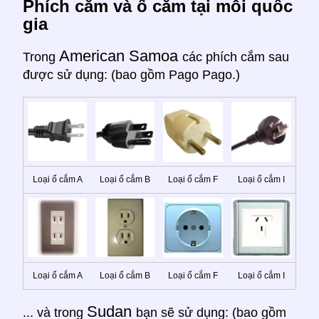
Phích cắm và ổ cắm tại mỗi quốc
gia
American Samoa
Trong
các phích cắm sau
được sử dụng: (bao gồm Pago Pago.)
Loại ổ cắm A
Loại ổ cắm B
Loại ổ cắm F
Loại ổ cắm I
Loại ổ cắm A
Loại ổ cắm B
Loại ổ cắm F
Loại ổ cắm I
Sudan
... và trong
bạn sẽ sử dụng: (bao gồm