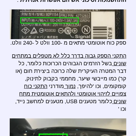
התחשמלות וסיכוני אש הם אפשרות אמיתית
.
ספק כוח אוטומטי מתאים מ -100 וולט ל -240 וולט.
התקני הספק גבוה בדרך כלל לא מטפלים במתחים
שונים
בשל הזרמים הגבוהים הכרוכות כלומר, כל
דבר המטרה העיקרית שלה כרוכה ביצירת חום (או
קר) כמו מייבשי שיער, מחממי בקבוק לתינוק,
קומקומים, וכו 'להיפך,
נמוך
מודרני
התקני כוח
צפויים לזיהוי אוטומטי ולהתאים אוטומטית מתח
שונים
כלומר מטענים USB, מטענים למחשב נייד,
וכו '