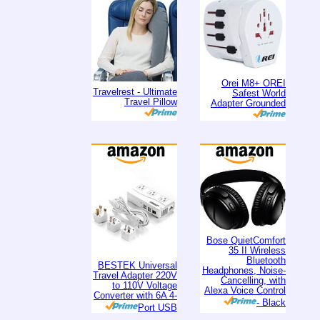
Orei M8+ OREI
Travelrest - Ultimate
Safest World
Travel Pillow
Adapter Grounded
Bose QuietComfort
35 II Wireless
Bluetooth
BESTEK Universal
Headphones, Noise-
Travel Adapter 220V
Cancelling, with
to 110V Voltage
Alexa Voice Control
Converter with 6A 4-
- Black
Port USB