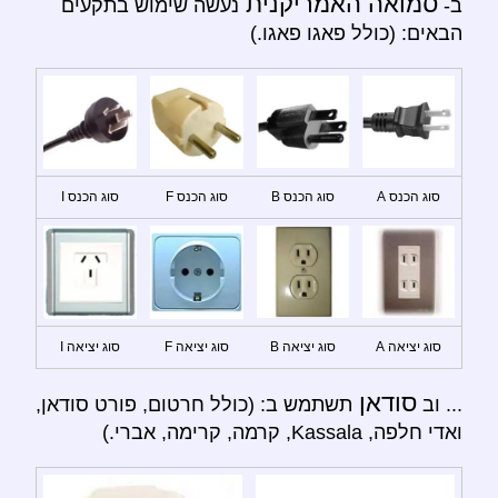
סמואה האמריקנית
ב-
נעשה שימוש בתקעים
הבאים: (כולל פאגו פאגו.)
סוג הכנס A
סוג הכנס B
סוג הכנס F
סוג הכנס I
סוג יציאה A
סוג יציאה B
סוג יציאה F
סוג יציאה I
סודאן
... וב
תשתמש ב: (כולל חרטום, פורט סודאן,
ואדי חלפה, Kassala, קרמה, קרימה, אברי.)