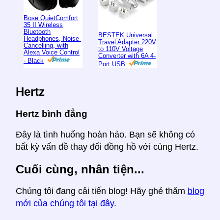
Bose QuietComfort
35 II Wireless
Bluetooth
BESTEK Universal
Headphones, Noise-
Travel Adapter 220V
Cancelling, with
to 110V Voltage
Alexa Voice Control
Converter with 6A 4-
- Black
Port USB
Hertz
Hertz bình đẳng
Đây là tình huống hoàn hảo. Bạn sẽ không có
bất kỳ vấn đề thay đổi đồng hồ với cùng Hertz.
Cuối cùng, nhân tiện...
Chúng tôi đang cải tiến blog! Hãy ghé thăm
blog
mới của chúng tôi tại đây
.