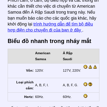
Phích cắm, ổ cắm, bộ điều hợp và các thông tin
khác cần thiết cho việc di chuyển từ American
Samoa đến Ả Rập Saudi trong trang này. Nếu
bạn muốn báo cáo cho các quốc gia khác, hãy
khởi động lại
trình hướng dẫn để tìm bộ điều
hợp điện cho chuyến đi của bạn ở đây
.
Biểu đồ nhanh trong nháy mắt
American
Ả Rập
Samoa
Saudi
Vôn:
120V.
127V, 220V.
Loại phích
A, B, F, I.
A, B, F, G.
cắm:
Hertz:
60Hz.
60Hz.