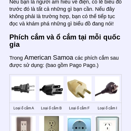
Nếu bạn là người am hiểu về điện, có lẽ biểu đồ
trước đó là tất cả những gì bạn cần. Nếu đây
không phải là trường hợp, bạn có thể tiếp tục
đọc và khám phá những gì biểu đồ đang nói!
Phích cắm và ổ cắm tại mỗi quốc
gia
American Samoa
Trong
các phích cắm sau
được sử dụng: (bao gồm Pago Pago.)
Loại ổ cắm A
Loại ổ cắm B
Loại ổ cắm F
Loại ổ cắm I