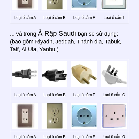
Loại ổ cắm A
Loại ổ cắm B
Loại ổ cắm F
Loại ổ cắm I
Ả Rập Saudi
... và trong
bạn sẽ sử dụng:
(bao gồm Riyadh, Jeddah, Thánh địa, Tabuk,
Taif, Al Ula, Yanbu.)
Loại ổ cắm A
Loại ổ cắm B
Loại ổ cắm F
Loại ổ cắm G
Loại ổ cắm A
Loại ổ cắm B
Loại ổ cắm F
Loại ổ cắm G