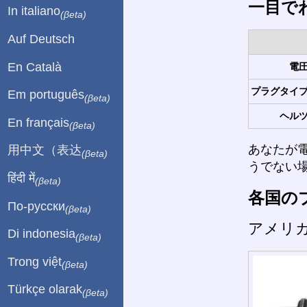
一目で
In italiano
(βeta)
Auf Deutsch
En Català
電圧
プラグタイプ
Em português
(βeta)
ヘルツ
En français
(βeta)
あなたが
用中文（表达
(βeta)
うでない
हिंदी में
(βeta)
各国の
По-русски
(βeta)
アメリ
Di indonesia
(βeta)
Trong việt
(βeta)
Türkçe olarak
(βeta)