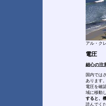
アル・ク
電圧
細心の注
国内では
あります
電圧を確
域に移動
すると、
読んでく