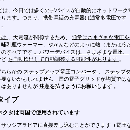
では、今日では多くのデバイスが自動的にネットワーク
なります。つまり、携帯電話の充電器は通常多電圧です
）。
器は
、大電流が関係するため、
通常はさまざまな電圧
、哺乳瓶ウォーマー、やかんなどのように熱（または冷
ものすべてです
。パワーデバイスは、さまざまな電圧、
など
を自動検出して自動調整する可能性があります
。
どちらかの
ステップアップ電圧コンバータ
、
ステップ
必要ないかもしれません。国の電子グリッドが均質では
くはありませんが
注意を払うようにお願いします
。
タイプ
ネクタは両国で使用されています
をサウジアラビアに直接差し込むことができます（電圧