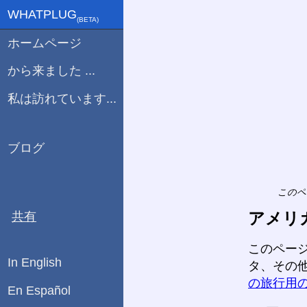
WHATPLUG
(ΒETA)
ホームページ
から来ました ...
私は訪れています...
ブログ
このペ
アメリ
共有
このペー
In English
タ、その
の旅行用
En Español