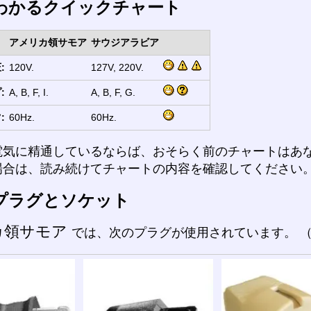
わかるクイックチャート
アメリカ領サモア
サウジアラビア
:
120V.
127V, 220V.
:
A, B, F, I.
A, B, F, G.
:
60Hz.
60Hz.
電気に精通しているならば、おそらく前のチャートはあ
場合は、読み続けてチャートの内容を確認してください
プラグとソケット
カ領サモア
では、次のプラグが使用されています。 