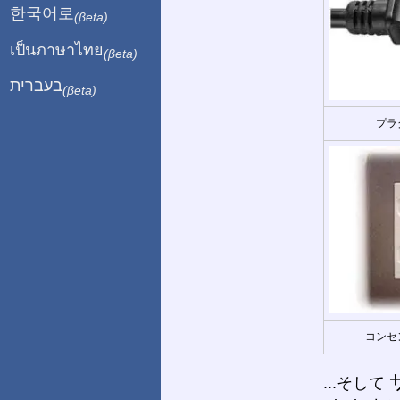
한국어로
(βeta)
เป็นภาษาไทย
(βeta)
בעברית
(βeta)
プラ
コンセ
...そして