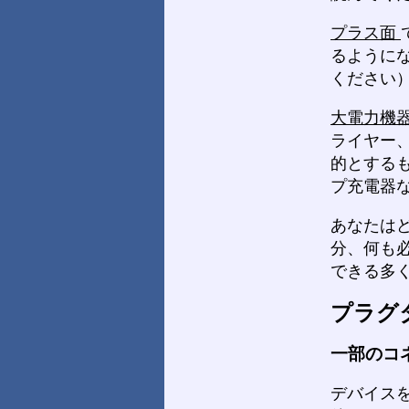
プラス面
るように
ください
大電力機
ライヤー
的とする
プ充電器
あなたは
分、何も
できる多
プラグ
一部のコ
デバイス