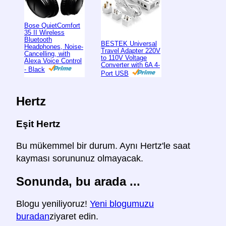
Bose QuietComfort
35 II Wireless
Bluetooth
BESTEK Universal
Headphones, Noise-
Travel Adapter 220V
Cancelling, with
to 110V Voltage
Alexa Voice Control
Converter with 6A 4-
- Black
Port USB
Hertz
Eşit Hertz
Bu mükemmel bir durum. Aynı Hertz'le saat
kayması sorununuz olmayacak.
Sonunda, bu arada ...
Blogu yeniliyoruz!
Yeni blogumuzu
buradan
ziyaret edin.