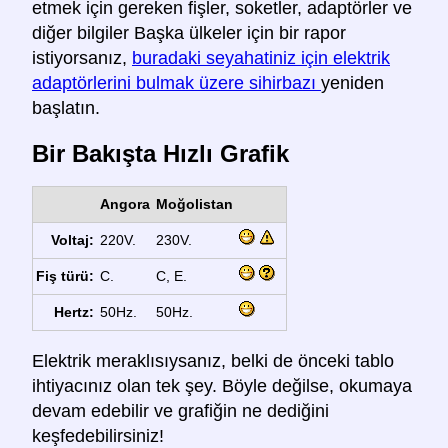
etmek için gereken fişler, soketler, adaptörler ve
diğer bilgiler Başka ülkeler için bir rapor
istiyorsanız,
buradaki seyahatiniz için elektrik
adaptörlerini bulmak üzere sihirbazı
yeniden
başlatın.
Bir Bakışta Hızlı Grafik
Angora
Moğolistan
Voltaj:
220V.
230V.
Fiş türü:
C.
C, E.
Hertz:
50Hz.
50Hz.
Elektrik meraklısıysanız, belki de önceki tablo
ihtiyacınız olan tek şey. Böyle değilse, okumaya
devam edebilir ve grafiğin ne dediğini
keşfedebilirsiniz!