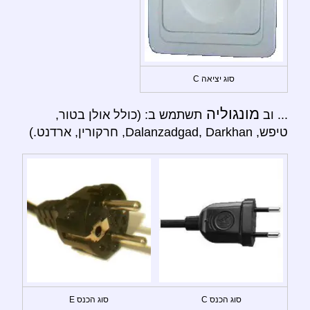
סוג יציאה C
מונגוליה
... וב
תשתמש ב: (כולל אולן בטור,
טיפש, Dalanzadgad, Darkhan, חרקורין, ארדנט.)
סוג הכנס C
סוג הכנס E