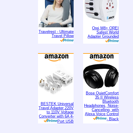
Orei M8+ OREI
Travelrest - Ultimate
Safest World
Travel Pillow
Adapter Grounded
Bose QuietComfort
35 II Wireless
Bluetooth
BESTEK Universal
Headphones, Noise-
Travel Adapter 220V
Cancelling, with
to 110V Voltage
Alexa Voice Control
Converter with 6A 4-
- Black
Port USB