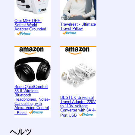
Orei M8+ OREI
Travelrest - Ultimate
Safest World
Travel Pillow
Adapter Grounded
Bose QuietComfort
35 II Wireless
Bluetooth
BESTEK Universal
Headphones, Noise-
Travel Adapter 220V
Cancelling, with
to 110V Voltage
Alexa Voice Control
Converter with 6A 4-
- Black
Port USB
ヘルツ