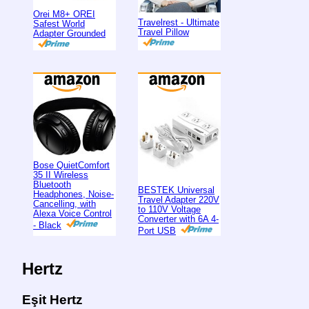
Orei M8+ OREI
Travelrest - Ultimate
Safest World
Travel Pillow
Adapter Grounded
Bose QuietComfort
35 II Wireless
Bluetooth
BESTEK Universal
Headphones, Noise-
Travel Adapter 220V
Cancelling, with
to 110V Voltage
Alexa Voice Control
Converter with 6A 4-
- Black
Port USB
Hertz
Eşit Hertz