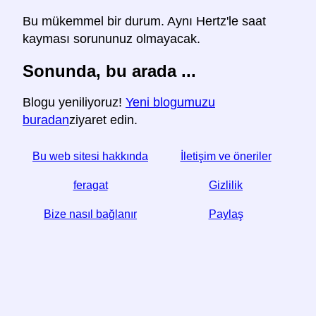
Bu mükemmel bir durum. Aynı Hertz'le saat
kayması sorununuz olmayacak.
Sonunda, bu arada ...
Blogu yeniliyoruz!
Yeni blogumuzu
buradan
ziyaret edin.
Bu web sitesi hakkında
İletişim ve öneriler
feragat
Gizlilik
Bize nasıl bağlanır
Paylaş
☆ Bu makaleyi yararlı bulursanız, sosyal medyada
paylaşarak bize yardımcı olun,
Website web sitenizden bir bağlantı da yardımcı olur.