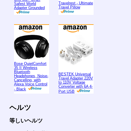
Travelrest - Ultimate
Safest World
Travel Pillow
Adapter Grounded
Bose QuietComfort
35 II Wireless
Bluetooth
BESTEK Universal
Headphones, Noise-
Travel Adapter 220V
Cancelling, with
to 110V Voltage
Alexa Voice Control
Converter with 6A 4-
- Black
Port USB
ヘルツ
等しいヘルツ