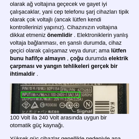
olarak ağ voltajına geçecek ve gayet iyi
çalışacaklar, yani cep telefonu şarj cihazları tipik
olarak çok voltajlı (ancak lütfen kendi
kontrollerinizi yapınız). Cihazınızın voltajına
dikkat etmeniz
önemlidir
. Elektroniklerin yanlış
voltaja bağlanması, en şanslı durumda, cihaz
geçici olarak çalışamaz veya durur; ama
lütfen
bunu hafifçe almayın
,
çoğu
durumda
elektrik
çarpması ve yangın tehlikeleri gerçek bir
ihtimaldir
.
100 Volt ila 240 Volt arasında uygun bir
otomatik güç kaynağı.
Yüksek güç cihazlar genellikle
nedeniyle ana