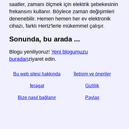
saatler, zamanı ölçmek için elektrik şebekesinin
frekansını kullanır. Böylece zaman değişimleri
denenebilir. Hemen hemen her ev elektronik
cihazı, farklı Hertz'lerle mükemmel çalışır.
Sonunda, bu arada ...
Blogu yeniliyoruz!
Yeni blogumuzu
buradan
ziyaret edin.
Bu web sitesi hakkında
İletişim ve öneriler
feragat
Gizlilik
Bize nasıl bağlanır
Paylaş
☆ Bu makaleyi yararlı bulursanız, sosyal medyada
paylaşarak bize yardımcı olun,
Website web sitenizden bir bağlantı da yardımcı olur.