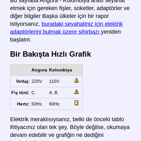
Bu sayfada Angora - Kolombiya arası seyahat
etmek için gereken fişler, soketler, adaptörler ve
diğer bilgiler Başka ülkeler için bir rapor
istiyorsanız,
buradaki seyahatiniz için elektrik
adaptörlerini bulmak üzere sihirbazı
yeniden
başlatın.
Bir Bakışta Hızlı Grafik
Angora
Kolombiya
Voltaj:
220V.
110V.
Fiş türü:
C.
A, B.
Hertz:
50Hz.
60Hz.
Elektrik meraklısıysanız, belki de önceki tablo
ihtiyacınız olan tek şey. Böyle değilse, okumaya
devam edebilir ve grafiğin ne dediğini