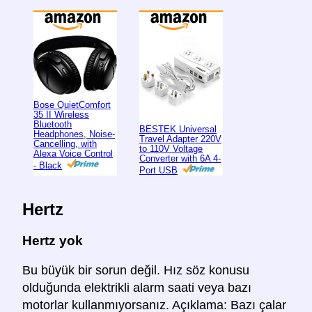
Bose QuietComfort
35 II Wireless
Bluetooth
BESTEK Universal
Headphones, Noise-
Travel Adapter 220V
Cancelling, with
to 110V Voltage
Alexa Voice Control
Converter with 6A 4-
- Black
Port USB
Hertz
Hertz yok
Bu büyük bir sorun değil. Hız söz konusu
olduğunda elektrikli alarm saati veya bazı
motorlar kullanmıyorsanız. Açıklama: Bazı çalar