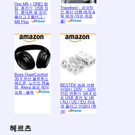
Orei M8 + OREI 랩
Travelrest - 궁극적
탑, 충전기, USB 장
인 풍선 여행 베개 &
치, 휴대폰 용 접지
목 베개 (작은 위로
플러그 3 플러그 -
롤)
M8 Plus
Bose QuietComfort
35 II 무선 블루투스
헤드폰, 노이즈 캔슬
BESTEK 범용 여행
링, Alexa 음성 제어
어댑터 220V ~ 110V
포함 - 블랙
전압 변환기, 6A 4 포
트 USB 충전 및 UK
/ AU / US / EU 전세
계 플러그 어댑터 (흰
색)
헤르츠