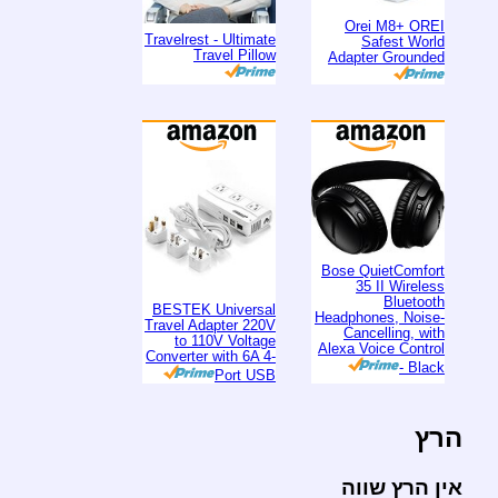
Orei M8+ OREI
Travelrest - Ultimate
Safest World
Travel Pillow
Adapter Grounded
Bose QuietComfort
35 II Wireless
Bluetooth
BESTEK Universal
Headphones, Noise-
Travel Adapter 220V
Cancelling, with
to 110V Voltage
Alexa Voice Control
Converter with 6A 4-
- Black
Port USB
הרץ
אין הרץ שווה