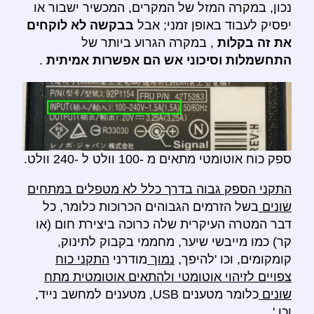
נכון, במקרה המזל של המקרים, המכשיר ישבור או
יפסיק לעבוד באופן זמני; אבל
בבקשה לא לוקחים
את זה בקלות
, במקרה הגרוע ביותר של
התחשמלות וסיכוני אש הם אפשרות אמיתית
.
ספק כוח אוטומטי מתאים מ -100 וולט ל -240 וולט.
התקני הספק גבוה בדרך כלל לא מטפלים במתחים
שונים
בשל הזרמים הגבוהים הכרוכות כלומר, כל
דבר המטרה העיקרית שלה כרוכה ביצירת חום (או
קר) כמו מייבשי שיער, מחממי בקבוק לתינוק,
קומקומים, וכו 'להיפך,
נמוך
מודרני
התקני כוח
צפויים לזיהוי אוטומטי ולהתאים אוטומטית מתח
שונים
כלומר מטענים USB, מטענים למחשב נייד,
וכו '