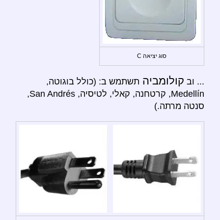
סוג יציאה C
קולומביה
... וב
תשתמש ב: (כולל בוגוטה,
Medellín, קרטחנה, קאלי, לטיסיה, San Andrés,
סנטה מרתה.)