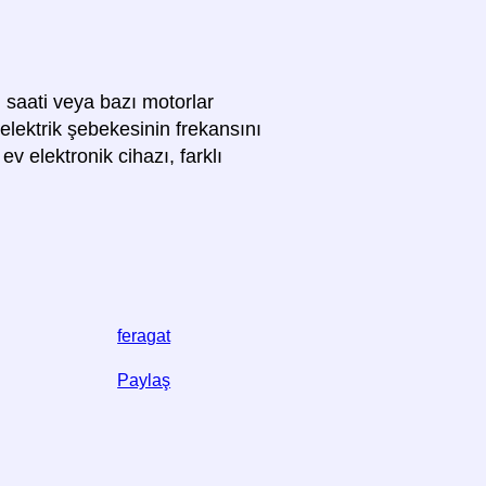
 saati veya bazı motorlar
elektrik şebekesinin frekansını
 elektronik cihazı, farklı
feragat
Paylaş
ak bize yardımcı olun,
cı olur.