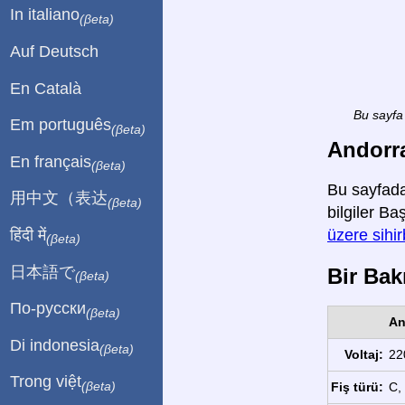
In italiano
(βeta)
Auf Deutsch
En Català
Bu sayfa 
Em português
(βeta)
Andorra
En français
(βeta)
Bu sayfada
用中文（表达
(βeta)
bilgiler Ba
हिंदी में
üzere sihi
(βeta)
日本語で
Bir Bakı
(βeta)
По-русски
(βeta)
An
Di indonesia
(βeta)
Voltaj:
22
Trong việt
(βeta)
Fiş türü:
C, 