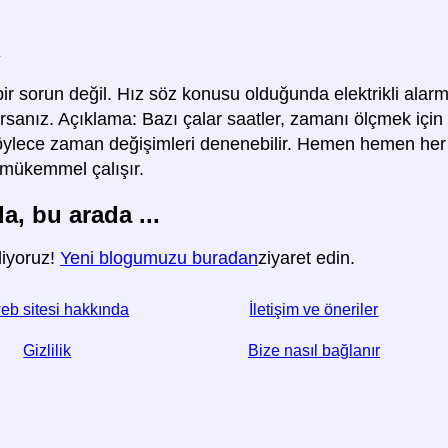
k
ir sorun değil. Hız söz konusu olduğunda elektrikli alarm
rsanız. Açıklama: Bazı çalar saatler, zamanı ölçmek için 
Böylece zaman değişimleri denenebilir. Hemen hemen her ev
e mükemmel çalışır.
, bu arada ...
liyoruz!
Yeni blogumuzu buradan
ziyaret edin.
eb sitesi hakkında
İletişim ve öneriler
Gizlilik
Bize nasıl bağlanır
☆ Bu makaleyi yararlı bulursanız, sosyal medyada paylaşar
Website web sitenizden bir bağlantı da yardım