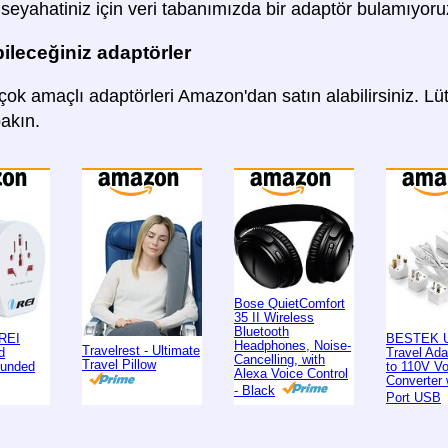
eyahatiniz için veri tabanımızda bir adaptör bulamıyoru
bileceğiniz adaptörler
ok amaçlı adaptörleri Amazon'dan satın alabilirsiniz. Lüt
bakın.
Bose QuietComfort
35 II Wireless
Bluetooth
REI
BESTEK U
Headphones, Noise-
Travelrest - Ultimate
d
Travel Ad
Cancelling, with
Travel Pillow
ounded
to 110V Vo
Alexa Voice Control
Converter 
- Black
Port USB