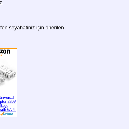
z.
fen seyahatiniz için önerilen
niversal
apter 220V
ltage
with 6A 4-