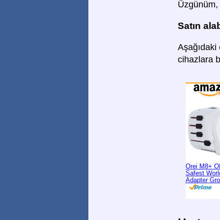
Üzgünüm, s
Satın ala
Aşağıdaki ç
cihazlara 
Orei M8+ O
Safest Worl
Adapter Gr