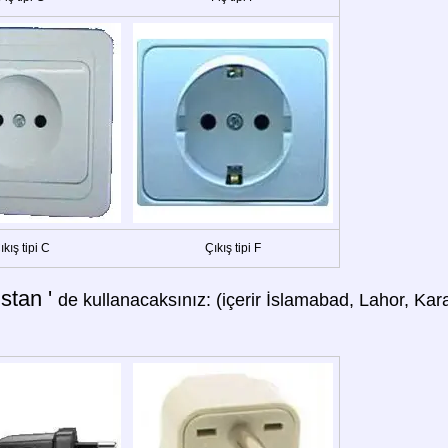
ıkış tipi C
Çıkış tipi F
stan '
de kullanacaksınız: (içerir İslamabad, Lahor, Kara