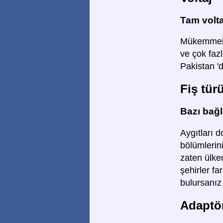
Tam volta
Mükemmel! 
ve çok faz
Pakistan 'd
Fiş tür
Bazı bağla
Aygıtları d
bölümlerini
zaten ülked
şehirler fa
bulursanız 
Adaptör