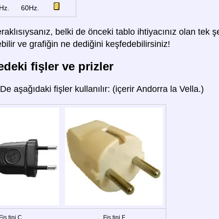
Hz.
60Hz.
raklısıysanız, belki de önceki tablo ihtiyacınız olan tek
lir ve grafiğin ne dediğini keşfedebilirsiniz!
deki fişler ve prizler
'De aşağıdaki fişler kullanılır: (içerir Andorra la Vella.)
Fiş tipi C
Fiş tipi F