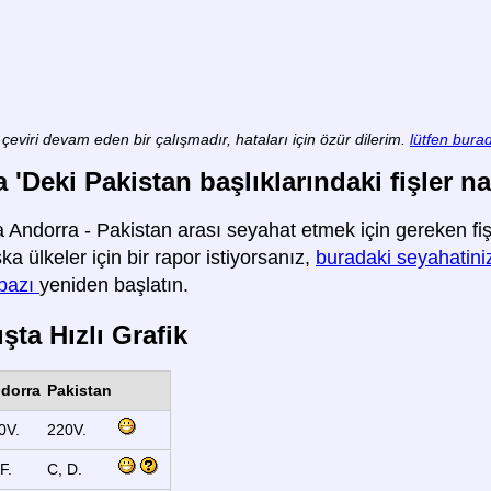
çeviri devam eden bir çalışmadır, hataları için özür dilerim.
lütfen burad
 'Deki Pakistan başlıklarındaki fişler nas
 Andorra - Pakistan arası seyahat etmek için gereken fişl
şka ülkeler için bir rapor istiyorsanız,
buradaki seyahatiniz
rbazı
yeniden başlatın.
şta Hızlı Grafik
dorra
Pakistan
0V.
220V.
F.
C, D.