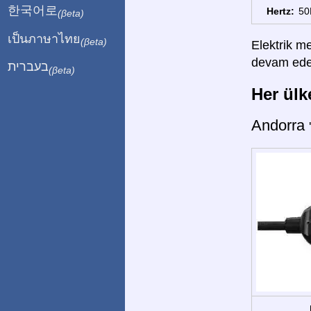
한국어로
Hertz:
50
(βeta)
เป็นภาษาไทย
(βeta)
Elektrik me
devam edebi
בעברית
(βeta)
Her ülke
Andorra