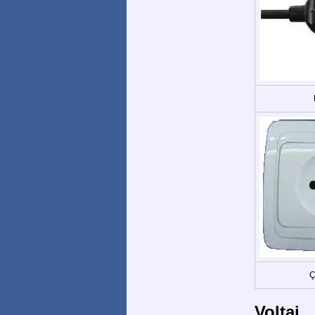
Ç
Voltaj