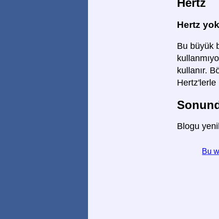
Hertz
Hertz yo
Bu büyük b
kullanmıyo
kullanır. 
Hertz'lerl
Sonunda
Blogu yeni
Bu w