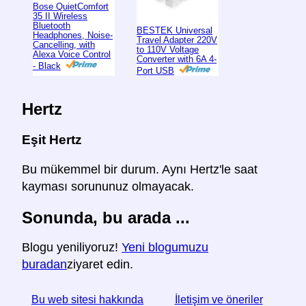
Bose QuietComfort
35 II Wireless
Bluetooth
BESTEK Universal
Headphones, Noise-
Travel Adapter 220V
Cancelling, with
to 110V Voltage
Alexa Voice Control
Converter with 6A 4-
- Black
Port USB
Hertz
Eşit Hertz
Bu mükemmel bir durum. Aynı Hertz'le saat
kayması sorununuz olmayacak.
Sonunda, bu arada ...
Blogu yeniliyoruz!
Yeni blogumuzu
buradan
ziyaret edin.
Bu web sitesi hakkında
İletişim ve öneriler