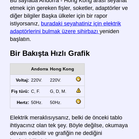
Bu sayfada Andorra - Hong Kong arası seyahat
etmek için gereken fişler, soketler, adaptörler ve
diğer bilgiler Başka ülkeler için bir rapor
istiyorsanız,
buradaki seyahatiniz için elektrik
adaptörlerini bulmak üzere sihirbazı
yeniden
başlatın.
Bir Bakışta Hızlı Grafik
Andorra
Hong Kong
Voltaj:
220V.
220V.
Fiş türü:
C, F.
G, D, M.
Hertz:
50Hz.
50Hz.
Elektrik meraklısıysanız, belki de önceki tablo
ihtiyacınız olan tek şey. Böyle değilse, okumaya
devam edebilir ve grafiğin ne dediğini