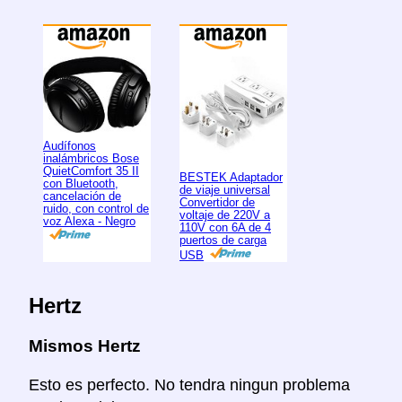
Audífonos
inalámbricos Bose
QuietComfort 35 II
BESTEK Adaptador
con Bluetooth,
de viaje universal
cancelación de
Convertidor de
ruido, con control de
voltaje de 220V a
voz Alexa - Negro
110V con 6A de 4
puertos de carga
USB
Hertz
Mismos Hertz
Esto es perfecto. No tendra ningun problema