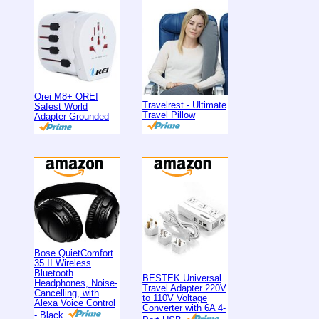
Orei M8+ OREI
Travelrest - Ultimate
Safest World
Travel Pillow
Adapter Grounded
Bose QuietComfort
35 II Wireless
Bluetooth
BESTEK Universal
Headphones, Noise-
Travel Adapter 220V
Cancelling, with
to 110V Voltage
Alexa Voice Control
Converter with 6A 4-
- Black