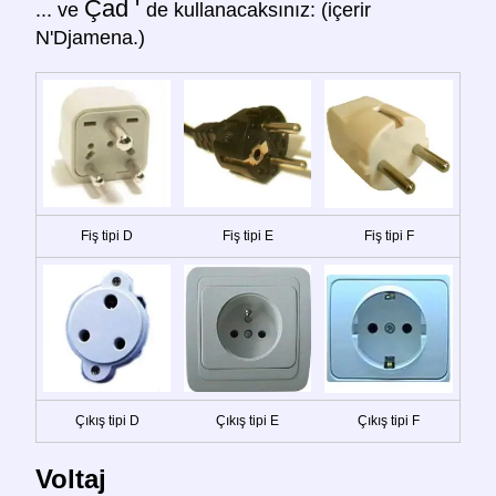
Çad '
... ve
de kullanacaksınız: (içerir
N'Djamena.)
Fiş tipi D
Fiş tipi E
Fiş tipi F
Çıkış tipi D
Çıkış tipi E
Çıkış tipi F
Voltaj