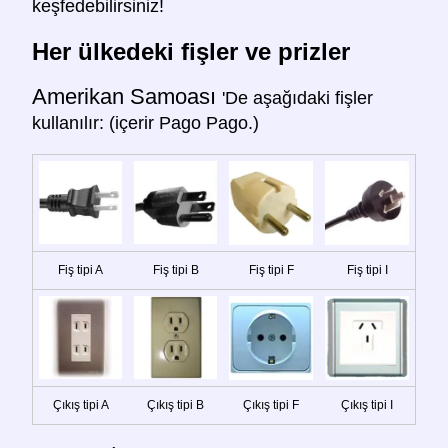
keşfedebilirsiniz!
Her ülkedeki fişler ve prizler
Amerikan Samoası
'De aşağıdaki fişler
kullanılır: (içerir Pago Pago.)
Fiş tipi A
Fiş tipi B
Fiş tipi F
Fiş tipi I
Çıkış tipi A
Çıkış tipi B
Çıkış tipi F
Çıkış tipi I