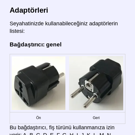
Adaptörleri
Seyahatinizde kullanabileceğiniz adaptörlerin
listesi:
Bağdaştırıcı: genel
Ön
Geri
Bu bağdaştırıcı, fiş türünü kullanmanıza izin
verir: A, B, C, D, E, F, G, H, I, J, K, L, M, N