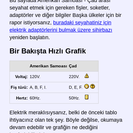
Bu sayfada Amerikan Samoası - Çad arası
seyahat etmek için gereken fişler, soketler,
adaptörler ve diğer bilgiler Başka ülkeler için bir
rapor istiyorsanız,
buradaki seyahatiniz için
elektrik adaptörlerini bulmak üzere sihirbazı
yeniden başlatın.
Bir Bakışta Hızlı Grafik
Amerikan Samoası
Çad
Voltaj:
120V.
220V.
Fiş türü:
A, B, F, I.
D, E, F.
Hertz:
60Hz.
50Hz.
Elektrik meraklısıysanız, belki de önceki tablo
ihtiyacınız olan tek şey. Böyle değilse, okumaya
devam edebilir ve grafiğin ne dediğini