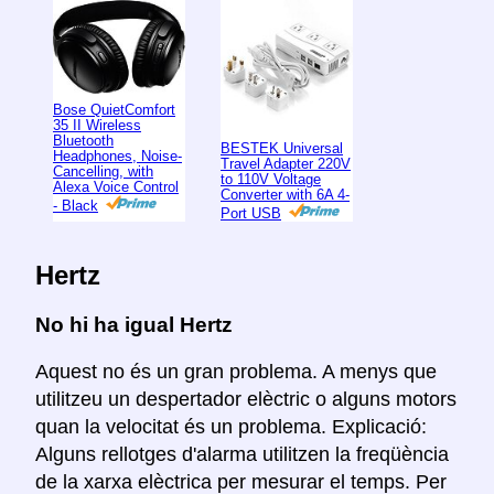
Bose QuietComfort
35 II Wireless
Bluetooth
BESTEK Universal
Headphones, Noise-
Travel Adapter 220V
Cancelling, with
to 110V Voltage
Alexa Voice Control
Converter with 6A 4-
- Black
Port USB
Hertz
No hi ha igual Hertz
Aquest no és un gran problema. A menys que
utilitzeu un despertador elèctric o alguns motors
quan la velocitat és un problema. Explicació:
Alguns rellotges d'alarma utilitzen la freqüència
de la xarxa elèctrica per mesurar el temps. Per