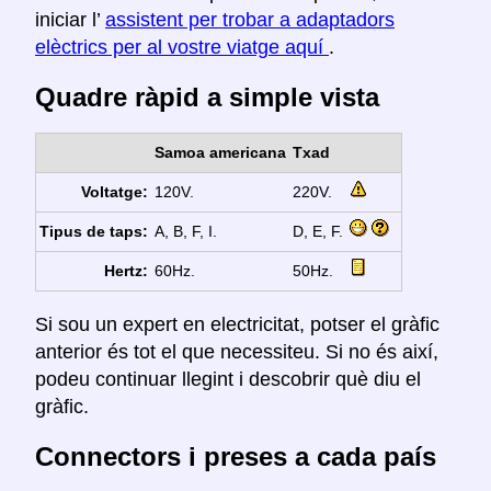
iniciar l’
assistent per trobar a adaptadors
elèctrics per al vostre viatge aquí
.
Quadre ràpid a simple vista
Samoa americana
Txad
Voltatge:
120V.
220V.
Tipus de taps:
A, B, F, I.
D, E, F.
Hertz:
60Hz.
50Hz.
Si sou un expert en electricitat, potser el gràfic
anterior és tot el que necessiteu. Si no és així,
podeu continuar llegint i descobrir què diu el
gràfic.
Connectors i preses a cada país