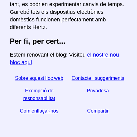
tant, es podrien experimentar canvis de temps.
Gairebé tots els dispositius electrònics
domèstics funcionen perfectament amb
diferents Hertz.
Per fi, per cert...
Estem renovant el blog! Visiteu
el nostre nou
bloc aquí
.
Sobre aquest lloc web
Contacte i suggeriments
Exempció de
Privadesa
responsabilitat
Com enllaçar-nos
Compartir
☆ Si trobeu útil aquest article, ajudeu-nos a compartir-
lo a les xarxes socials,