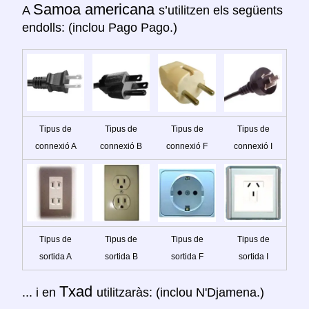
Samoa americana
A
s’utilitzen els següents
endolls: (inclou Pago Pago.)
Tipus de
Tipus de
Tipus de
Tipus de
connexió A
connexió B
connexió F
connexió I
Tipus de
Tipus de
Tipus de
Tipus de
sortida A
sortida B
sortida F
sortida I
Txad
... i en
utilitzaràs: (inclou N'Djamena.)