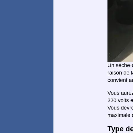
Un sèche-c
raison de 
convient a
Vous aure
220 volts 
Vous devr
maximale d
Type d