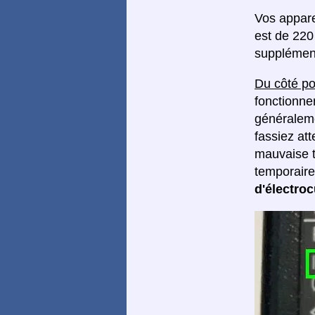
Vos appare
est de 220 
supplément
Du côté po
fonctionne
généralemen
fassiez at
mauvaise t
temporair
d'électroc