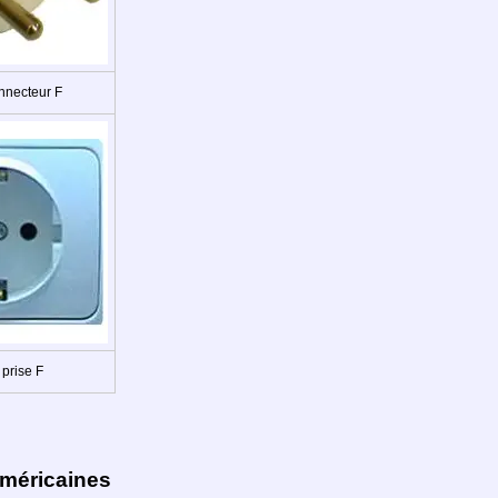
nnecteur F
prise F
Américaines