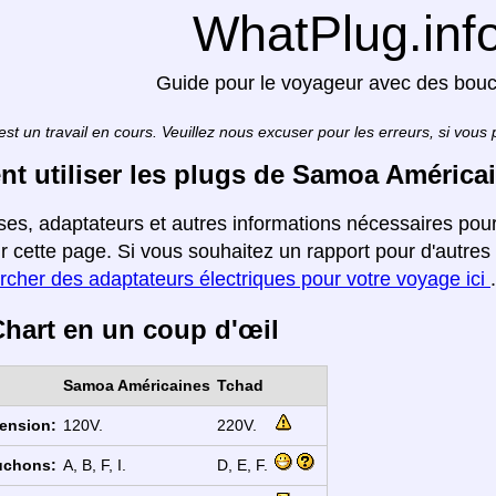
WhatPlug.inf
Guide pour le voyageur avec des bou
est un travail en cours. Veuillez nous excuser pour les erreurs, si vous
 utiliser les plugs de Samoa América
ises, adaptateurs et autres informations nécessaires p
r cette page. Si vous souhaitez un rapport pour d'autres
rcher des adaptateurs électriques pour votre voyage ici
.
hart en un coup d'œil
Samoa Américaines
Tchad
ension:
120V.
220V.
uchons:
A, B, F, I.
D, E, F.