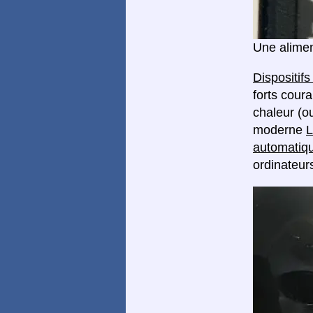
Une alimen
Dispositif
forts coura
chaleur (o
moderne
L
automatiqu
ordinateurs