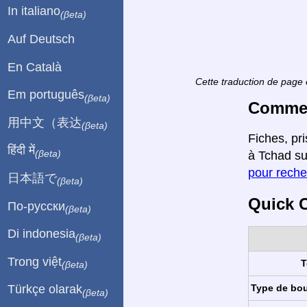
In italiano
(βeta)
Auf Deutsch
En Català
Cette traduction de page 
Em português
(βeta)
Comment
用中文（表达
(βeta)
Fiches, pr
हिंदी में
(βeta)
à Tchad su
pour reche
日本語で
(βeta)
Quick C
По-русски
(βeta)
Di indonesia
(βeta)
Trong việt
T
(βeta)
Type de bo
Türkçe olarak
(βeta)