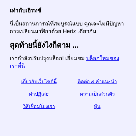
เท่ากับเฮิรทซ์
นี่เป็นสถานการณ์ที่สมบูรณ์แบบ คุณจะไม่มีปัญหา
การเปลี่ยนนาฬิกาด้วย Hertz เดียวกัน
สุดท้ายนี้ยังไงก็ตาม ...
เรากำลังปรับปรุงบล็อก! เยี่ยมชม
บล็อกใหม่ของ
เราที่นี่
เกี่ยวกับเว็บไซต์นี้
ติดต่อ & คำแนะนำ
คำปฏิเสธ
ความเป็นส่วนตัว
วิธีเชื่อมโยงเรา
หุ้น
☆หากคุณพบว่าบทความนี้มีประโยชน์ช่วยเราด้วยการ
แบ่งปันมันบนโซเชียลมีเดีย
link ลิงค์จากเว็บไซต์ของคุณช่วยด้วย