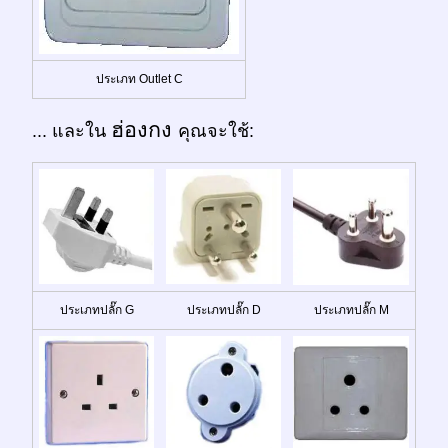
ประเภท Outlet C
ฮ่องกง
... และใน
คุณจะใช้:
ประเภทปลั๊ก G
ประเภทปลั๊ก D
ประเภทปลั๊ก M