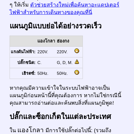
ๆ ให้เริ่ม
ตัวช่วยสร้างใหม่เพื่อค้นหาอะแดปเตอร์
ไฟฟ้าสำหรับการเดินทางของคุณที่นี่
แผนภูมิแบบย่อได้อย่างรวดเร็ว
แองโกลา
ฮ่องกง
แรงดันไฟฟ้า:
220V.
220V.
ปลั๊กชนิด:
C.
G, D, M.
เฮิรตซ์:
50Hz.
50Hz.
หากคุณมีความเข้าใจในระบบไฟฟ้าอาจเป็น
แผนภูมิก่อนหน้านี้ที่คุณต้องการ หากไม่ใช่กรณีนี้
คุณสามารถอ่านต่อและค้นพบสิ่งที่แผนภูมิพูด!
ปลั๊กและซ็อกเก็ตในแต่ละประเทศ
แองโกลา
ใน
มีการใช้ปลั๊กต่อไปนี้: (รวมถึง