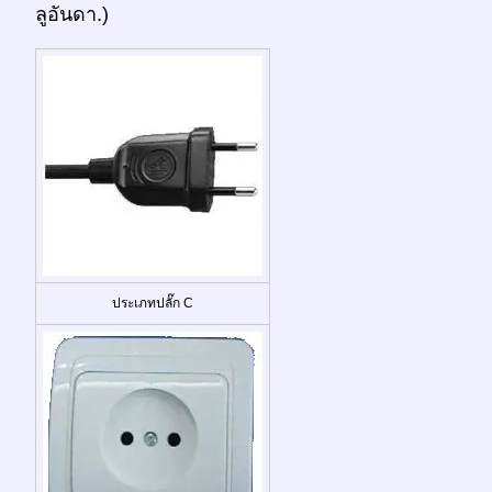
ลูอันดา.)
ประเภทปลั๊ก C