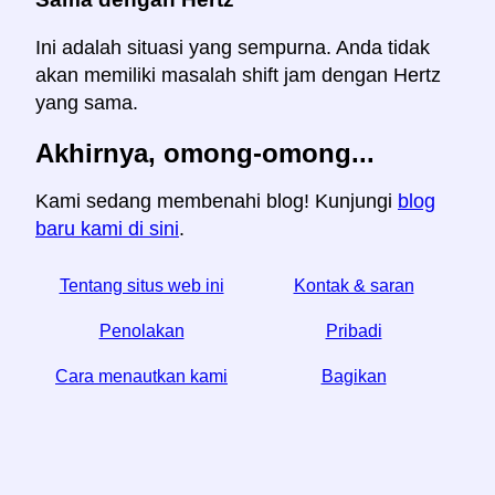
Ini adalah situasi yang sempurna. Anda tidak
akan memiliki masalah shift jam dengan Hertz
yang sama.
Akhirnya, omong-omong...
Kami sedang membenahi blog! Kunjungi
blog
baru kami di sini
.
Tentang situs web ini
Kontak & saran
Penolakan
Pribadi
Cara menautkan kami
Bagikan
☆ Jika Anda menemukan artikel ini bermanfaat, bantu
kami dengan membagikannya di media sosial,
↬ tautan dari situs web Anda juga membantu.