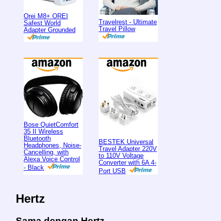
Orei M8+ OREI
Travelrest - Ultimate
Safest World
Travel Pillow
Adapter Grounded
Bose QuietComfort
35 II Wireless
Bluetooth
BESTEK Universal
Headphones, Noise-
Travel Adapter 220V
Cancelling, with
to 110V Voltage
Alexa Voice Control
Converter with 6A 4-
- Black
Port USB
Hertz
Sama dengan Hertz