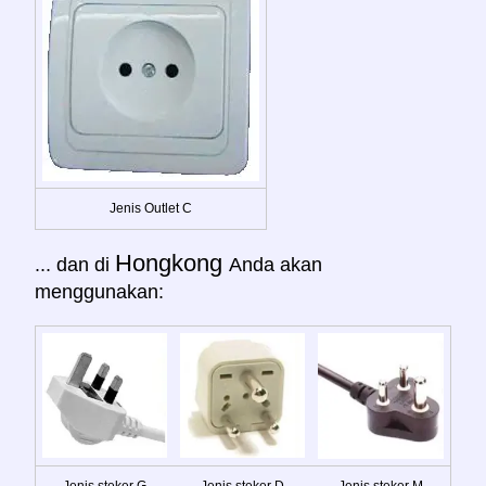
Jenis Outlet C
Hongkong
... dan di
Anda akan
menggunakan:
Jenis steker G
Jenis steker D
Jenis steker M