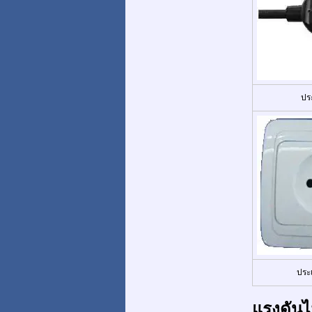
ปร
ประ
แรงดันไ