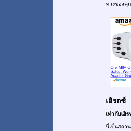
ทางของคุ
Orei M8+ O
Safest Worl
Adapter Gr
เฮิรตซ์
เท่ากับเฮิร
นี่เป็นสถา