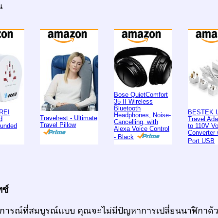
ณ
Bose QuietComfort
35 II Wireless
Bluetooth
REI
BESTEK U
Headphones, Noise-
Travelrest - Ultimate
d
Travel Ad
Cancelling, with
Travel Pillow
ounded
to 110V Vo
Alexa Voice Control
Converter 
- Black
Port USB
ทซ์
นการณ์ที่สมบูรณ์แบบ คุณจะไม่มีปัญหาการเปลี่ยนนาฬิกาด้ว