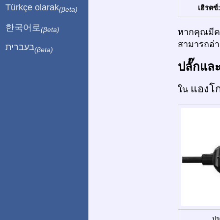
Türkçe olarak
เฮิรตซ์
(βeta)
한국어로
(βeta)
หากคุณมีคว
สามารถอ่าน
בעברית
(βeta)
ปลั๊กแล
แองโ
ใน
ปร