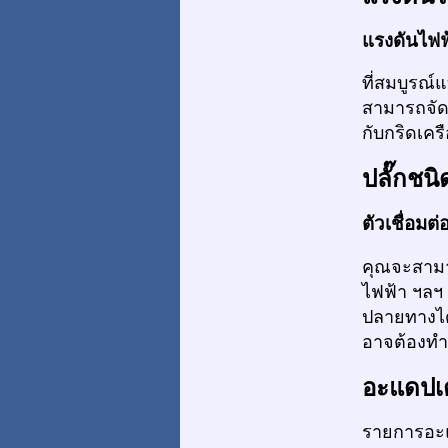
แรงดันไฟฟ
ที่สมบูรณ์
สามารถจัด
กับกริดเคร
ปลั๊กชนิ
ตัวเชื่อมต
คุณจะสามา
ไฟฟ้า ฯลฯ
ปลายทางได้
อาจต้องทำก
อะแดปเ
รายการอะแ