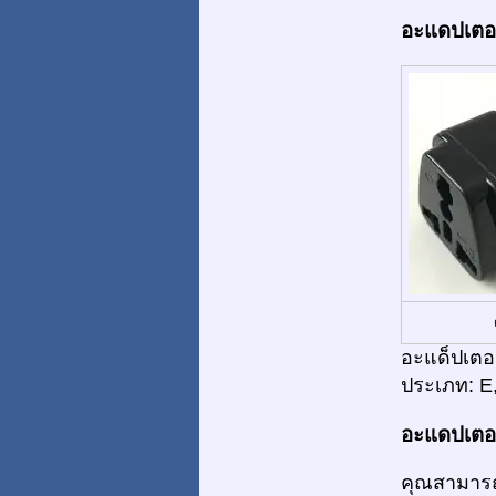
อะแดปเตอร์
อะแด็ปเตอร
ประเภท: E
อะแดปเตอร์
คุณสามารถ