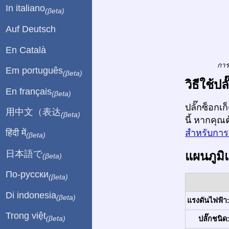
In italiano
(βeta)
Auf Deutsch
En Català
การ
Em português
(βeta)
วิธีใช้
En français
(βeta)
ปลั๊กซ็อกเ
用中文（表达
(βeta)
นี้ หากคุณ
हिंदी में
สำหรับการเ
(βeta)
日本語で
แผนภูมิ
(βeta)
По-русски
(βeta)
Di indonesia
(βeta)
แรงดันไฟฟ้า
Trong việt
(βeta)
ปลั๊กชนิด