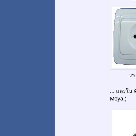
ประ
... และใน
Moya.)