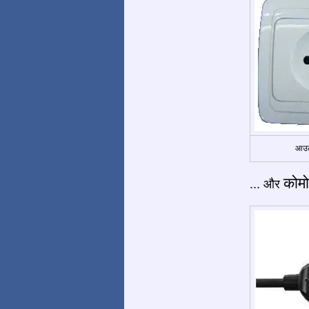
आउट
कोमो
... और