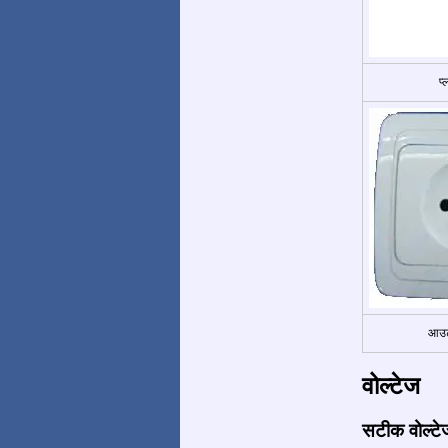
प
आउट
वोल्टेज
सटीक वोल्टे