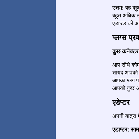
उत्तम! यह बहु
बहुत अधिक ऊर
एडाप्टर की आव
प्लग्स प्र
कुछ कनेक्टर द
आप सीधे कोमोर
शायद आपको कु
आपका प्लग प
आपको कुछ अध
एडेप्टर
अपनी यात्रा 
एडाप्टर: साम