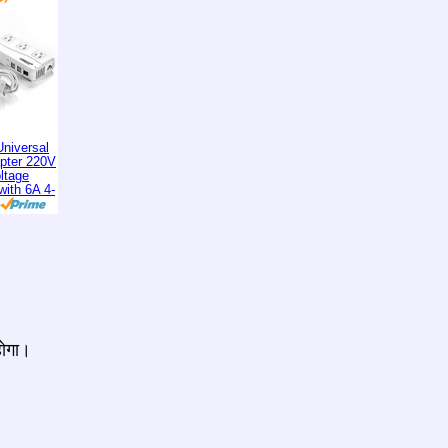
niversal
apter 220V
ltage
with 6A 4-
होगा।