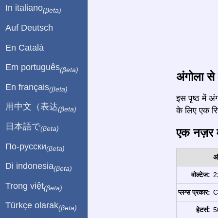
In italiano
(βeta)
Auf Deutsch
En Català
Em português
(βeta)
अंगोला से
En français
(βeta)
इस पृष्ठ में
用中文（表达
(βeta)
के लिए एक रिपो
日本語で
(βeta)
एक नज़र मे
По-русски
(βeta)
अ
Di indonesia
(βeta)
वोल्टेज:
2
Trong việt
(βeta)
प्लग्स प्रकार:
C
Türkçe olarak
(βeta)
हेटर्स:
5