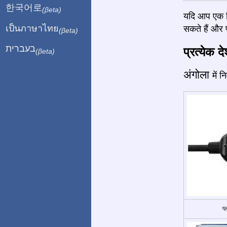
한국어로
(βeta)
यदि आप एक बि
เป็นภาษาไทย
सकते हैं और प
(βeta)
בעברית
प्रत्येक द
(βeta)
अंगोला
में 
प