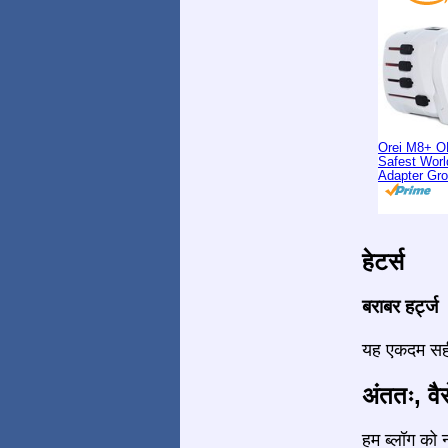
Orei M8+ O
Safest Worl
Adapter Gr
हेटर्स
बराबर हर्ट्ज
यह एकदम सही 
अंततः, वैस
हम ब्लॉग को न