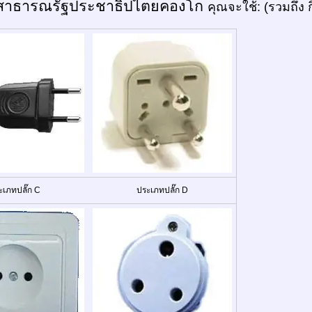
สาธารณรัฐประชาธิปไตยคองโก
คุณจะใช้: (รวมถึง 
ะเภทปลั๊ก C
ประเภทปลั๊ก D