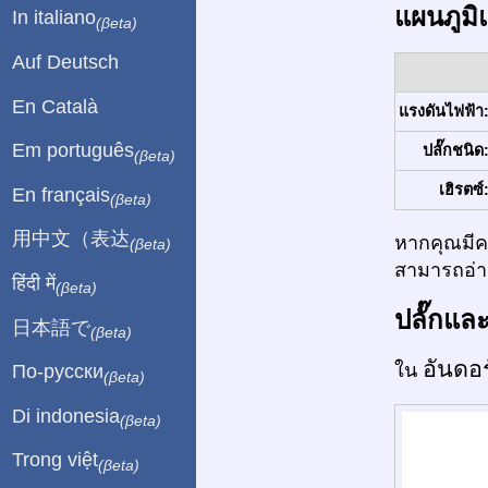
แผนภูมิ
In italiano
(βeta)
Auf Deutsch
En Català
แรงดันไฟฟ้า
Em português
ปลั๊กชนิด
(βeta)
เฮิรตซ์
En français
(βeta)
用中文（表达
หากคุณมีคว
(βeta)
สามารถอ่าน
हिंदी में
(βeta)
ปลั๊กแล
日本語で
(βeta)
อันดอ
ใน
По-русски
(βeta)
Di indonesia
(βeta)
Trong việt
(βeta)