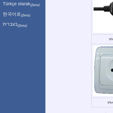
Türkçe olarak
(βeta)
한국어로
(βeta)
בעברית
(βeta)
ปร
ประ