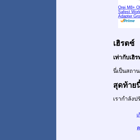
Orei M8+ O
Safest Worl
Adapter Gr
เฮิรตซ์
เท่ากับเฮิร
นี่เป็นสถา
สุดท้ายนี
เรากำลังปร
เ
ค