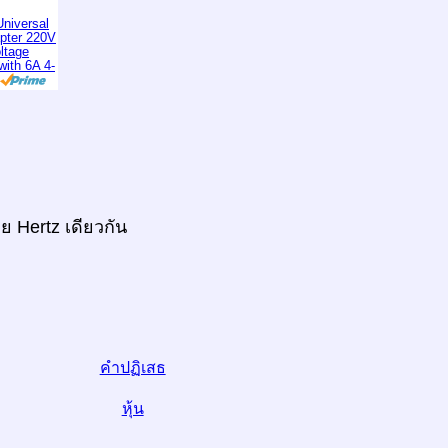
niversal
apter 220V
ltage
with 6A 4-
ย Hertz เดียวกัน
คำปฏิเสธ
หุ้น