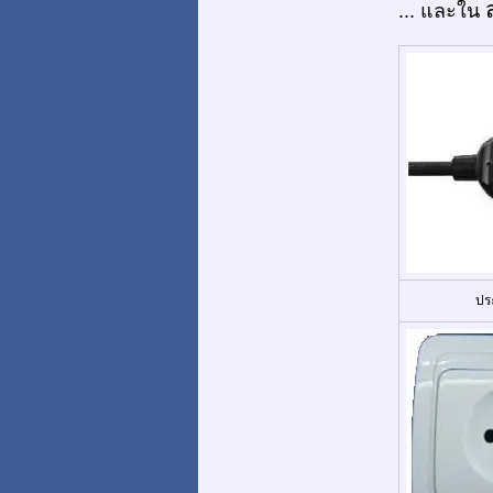
... และใน
ปร