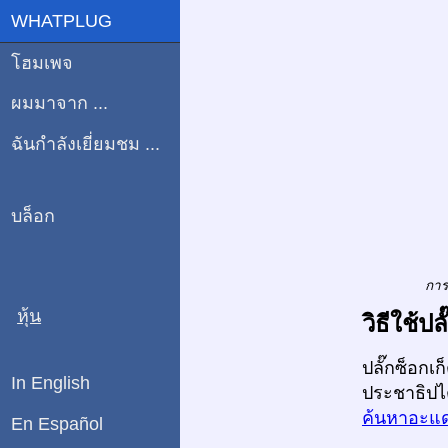
WHATPLUG
โฮมเพจ
ผมมาจาก ...
ฉันกำลังเยี่ยมชม ...
บล็อก
การ
หุ้น
วิธีใช้
ปลั๊กซ็อกเ
In English
ประชาธิปไ
ค้นหาอะแด
En Español