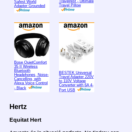
Travelrest - Ultimate
Safest World
Travel Pillow
Adapter Grounded
Bose QuietComfort
35 II Wireless
Bluetooth
BESTEK Universal
Headphones, Noise-
Travel Adapter 220V
Cancelling, with
to 110V Voltage
Alexa Voice Control
Converter with 6A 4-
- Black
Port USB
Hertz
Equitat Hert