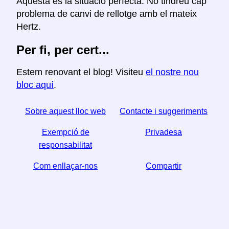
Aquesta és la situació perfecta. No tindreu cap
problema de canvi de rellotge amb el mateix
Hertz.
Per fi, per cert...
Estem renovant el blog! Visiteu
el nostre nou
bloc aquí
.
Sobre aquest lloc web
Contacte i suggeriments
Exempció de
Privadesa
responsabilitat
Com enllaçar-nos
Compartir
☆ Si trobeu útil aquest article, ajudeu-nos a compartir-
lo a les xarxes socials,
↬ també ens ajuda un enllaç del vostre lloc web.