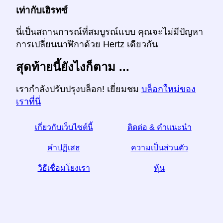
เท่ากับเฮิรทซ์
นี่เป็นสถานการณ์ที่สมบูรณ์แบบ คุณจะไม่มีปัญหา
การเปลี่ยนนาฬิกาด้วย Hertz เดียวกัน
สุดท้ายนี้ยังไงก็ตาม ...
เรากำลังปรับปรุงบล็อก! เยี่ยมชม
บล็อกใหม่ของ
เราที่นี่
เกี่ยวกับเว็บไซต์นี้
ติดต่อ & คำแนะนำ
คำปฏิเสธ
ความเป็นส่วนตัว
วิธีเชื่อมโยงเรา
หุ้น
☆หากคุณพบว่าบทความนี้มีประโยชน์ช่วยเราด้วยการ
แบ่งปันมันบนโซเชียลมีเดีย
link ลิงค์จากเว็บไซต์ของคุณช่วยด้วย