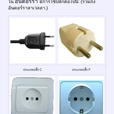
อันดอร์รา
ใน
มีการใช้ปลั๊กต่อไปนี้: (รวมถึง
อันดอร์ราลาเวลลา.)
ประเภทปลั๊ก C
ประเภทปลั๊ก F