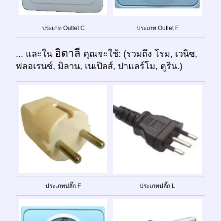
ประเภท Outlet C
ประเภท Outlet F
อิตาลี
... และใน
คุณจะใช้: (รวมถึง โรม, เวนิซ,
ฟลอเรนซ์, มิลาน, เนเปิลส์, ปาแลร์โม, ตูริน.)
ประเภทปลั๊ก F
ประเภทปลั๊ก L