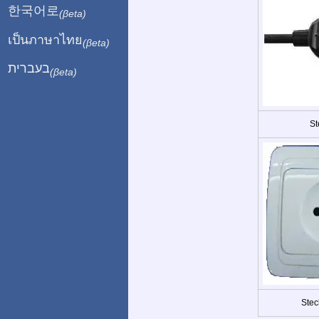
한국어로
(βeta)
เป็นภาษาไทย
(βeta)
בעברית
(βeta)
St
Stec