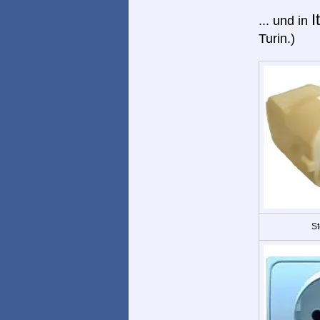
I
... und in
Turin.)
St