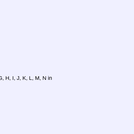
 H, I, J, K, L, M, N in