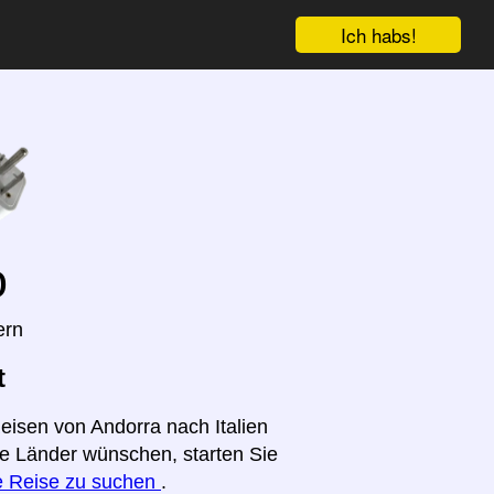
Ich habs!
o
ern
t
eisen von Andorra nach Italien
ere Länder wünschen, starten Sie
re Reise zu suchen
.