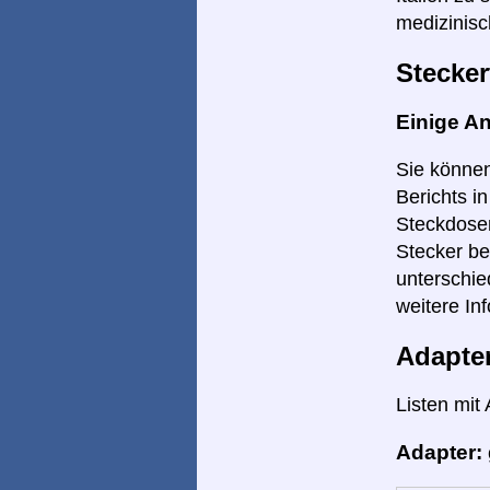
medizinisc
Stecker
Einige A
Sie können
Berichts i
Steckdosen
Stecker be
unterschie
weitere Inf
Adapte
Listen mit
Adapter: