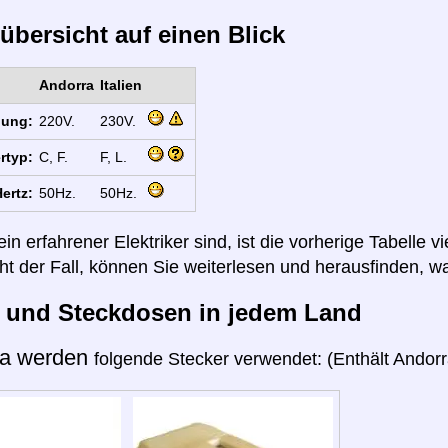
übersicht auf einen Blick
Andorra
Italien
nung:
220V.
230V.
rtyp:
C, F.
F, L.
ertz:
50Hz.
50Hz.
n erfahrener Elektriker sind, ist die vorherige Tabelle vi
cht der Fall, können Sie weiterlesen und herausfinden, wa
r und Steckdosen in jedem Land
ra werden
folgende Stecker verwendet: (Enthält Andorra