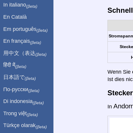
In italiano
(βeta)
Schnell
En Català
Em português
(βeta)
Stromspan
En français
(βeta)
Stecke
用中文（表达
(βeta)
H
हिंदी में
(βeta)
Wenn Sie ei
日本語で
Ist dies ni
(βeta)
По-русски
(βeta)
Stecke
Di indonesia
(βeta)
Andor
In
Trong việt
(βeta)
Türkçe olarak
(βeta)