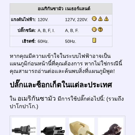
อเมริกันซามัว
เนเธอร์แลนด์
แรงดันไฟฟ้า:
120V.
127V, 220V.
ปลั๊กชนิด:
A, B, F, I.
A, B, F.
เฮิรตซ์:
60Hz.
50Hz.
หากคุณมีความเข้าใจในระบบไฟฟ้าอาจเป็น
แผนภูมิก่อนหน้านี้ที่คุณต้องการ หากไม่ใช่กรณีนี้
คุณสามารถอ่านต่อและค้นพบสิ่งที่แผนภูมิพูด!
ปลั๊กและซ็อกเก็ตในแต่ละประเทศ
อเมริกันซามัว
ใน
มีการใช้ปลั๊กต่อไปนี้: (รวมถึง
ปาโกปาโก.)