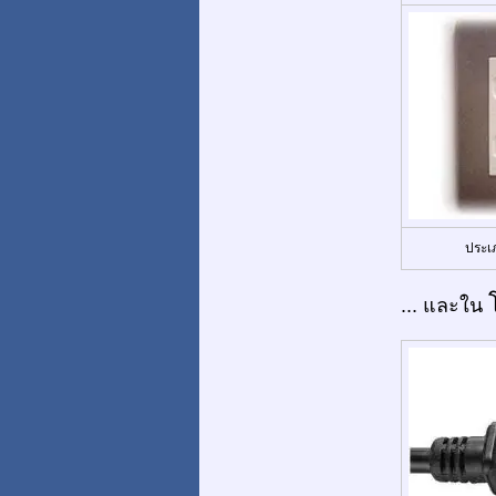
ประเ
... และใน