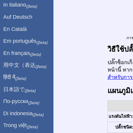
In italiano
(βeta)
Auf Deutsch
En Català
การ
Em português
(βeta)
วิธีใช้ป
En français
(βeta)
ปลั๊กซ็อกเ
用中文（表达
(βeta)
หน้านี้ หา
हिंदी में
สำหรับการเ
(βeta)
日本語で
แผนภูมิ
(βeta)
По-русски
(βeta)
Di indonesia
(βeta)
แรงดันไฟฟ้า
Trong việt
(βeta)
ปลั๊กชนิด