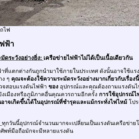
รถไฟ
ฟฟ้า
ัดระวังอย่างยิ่ง:
เครือข่ายไฟฟ้าไม่ได้เป็นเนื้อเดียวกัน
าที่แตกต่างกันถูกนำมาใช้ภายในประเทศ ดังนั้นอาจใช้แรง
่าง ๆ
คุณจะต้องใช้ความระมัดระวังอย่างมากเกี่ยวกับเรื่องนี
วจสอบแรงดันไฟฟ้า
ของ
อุปกรณ์และคุณต้องถามแรงดันไฟฟ
ังเมืองหรือภูมิภาคอื่นคุณควรถามอีกครั้ง
การใช้อุปกรณ์ไฟ
อาจเกิดขึ้นได้ในอุปกรณ์ที่ชำรุดและแม้กระทั่งไฟไหม้
โปรด
ก
ทุกวันนี้อุปกรณ์จำนวนมากจะเปลี่ยนเป็นแรงดันเครือข่าย
รศัพท์มือถือมักจะมีหลายแรงดัน