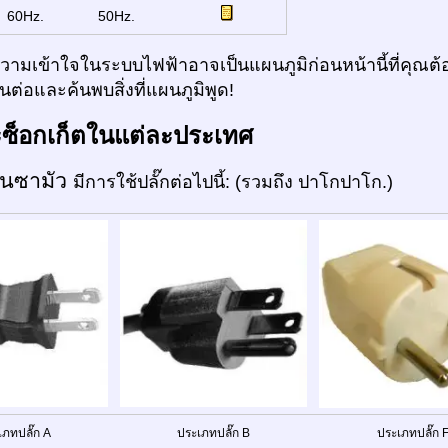
:
60Hz.
50Hz.
ามเข้าใจในระบบไฟฟ้าอาจเป็นแผนภูมิก่อนหน้านี้ที่คุณต้อ
ต่อและค้นพบสิ่งที่แผนภูมิพูด!
ะซ็อกเก็ตในแต่ละประเทศ
กันซามัว
มีการใช้ปลั๊กต่อไปนี้: (รวมถึง ปาโกปาโก.)
เภทปลั๊ก A
ประเภทปลั๊ก B
ประเภทปลั๊ก 