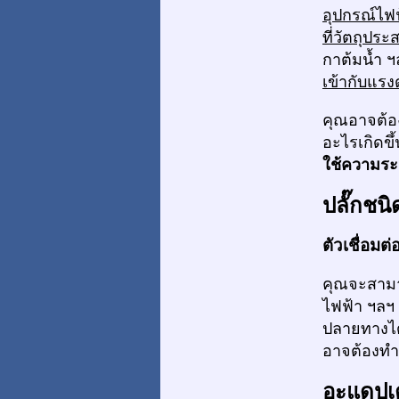
อุปกรณ์ไฟฟ
ที่วัตถุปร
กาต้มน้ำ 
เข้ากับแรง
คุณอาจต้อ
อะไรเกิดขึ
ใช้ความระ
ปลั๊กชนิ
ตัวเชื่อมต
คุณจะสามาร
ไฟฟ้า ฯลฯ
ปลายทางได้
อาจต้องทำก
อะแดปเ