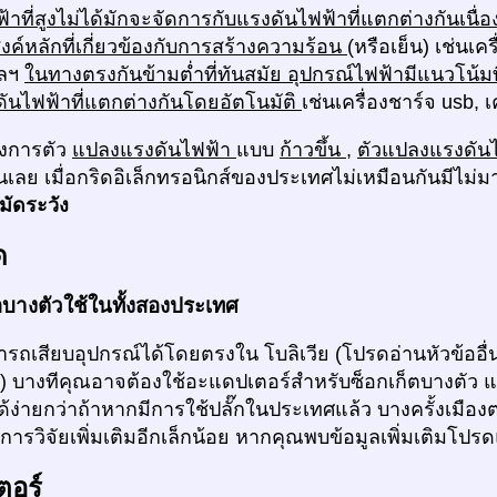
้าที่สูงไม่ได้มักจะจัดการกับแรงดันไฟฟ้าที่แตกต่างกันเนื่อ
ะสงค์หลักที่เกี่ยวข้องกับการสร้างความร้อน
(หรือเย็น) เช่นเค
ฯลฯ
ในทางตรงกันข้ามต่ำที่ทันสมัย อุปกรณ์ไฟฟ้ามีแนวโน้มท
ดันไฟฟ้าที่แตกต่างกันโดยอัตโนมัติ
เช่นเครื่องชาร์จ usb, 
งการตัว
แปลงแรงดันไฟฟ้า
แบบ
ก้าวขึ้น
,
ตัวแปลงแรงดัน
้นเลย เมื่อกริดอิเล็กทรอนิกส์ของประเทศไม่เหมือนกันมีไม่
มัดระวัง
ด
่อบางตัวใช้ในทั้งสองประเทศ
ถเสียบอุปกรณ์ได้โดยตรงใน โบลิเวีย (โปรดอ่านหัวข้ออื่น
 ) บางทีคุณอาจต้องใช้อะแดปเตอร์สำหรับซ็อกเก็ตบางตัว 
ง่ายกว่าถ้าหากมีการใช้ปลั๊กในประเทศแล้ว บางครั้งเมืองต
ารวิจัยเพิ่มเติมอีกเล็กน้อย หากคุณพบข้อมูลเพิ่มเติมโปร
ตอร์