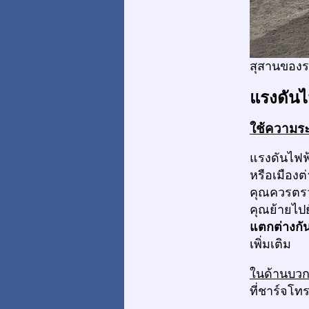
สุสานของ
แรงดันไ
ใช้ความระม
แรงดันไฟฟ้
หรือเมืองต
คุณควรตร
คุณย้ายไปย
แตกต่างกัน
เพิ่มเติม
ในด้านบว
ที่ชาร์จโท