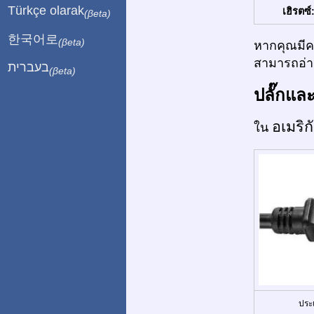
Türkçe olarak
เฮิรตซ์
(βeta)
한국어로
(βeta)
หากคุณมีคว
สามารถอ่าน
בעברית
(βeta)
ปลั๊กแล
อเมริ
ใน
ประ