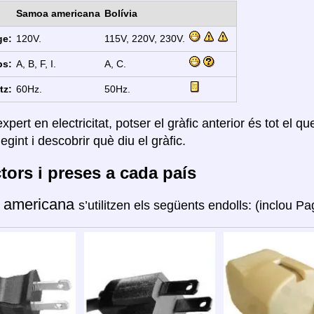
Samoa americana
Bolívia
ge:
120V.
115V, 220V, 230V.
ps:
A, B, F, I.
A, C.
tz:
60Hz.
50Hz.
xpert en electricitat, potser el gràfic anterior és tot el q
legint i descobrir què diu el gràfic.
ors i preses a cada país
 americana
s’utilitzen els següents endolls: (inclou P