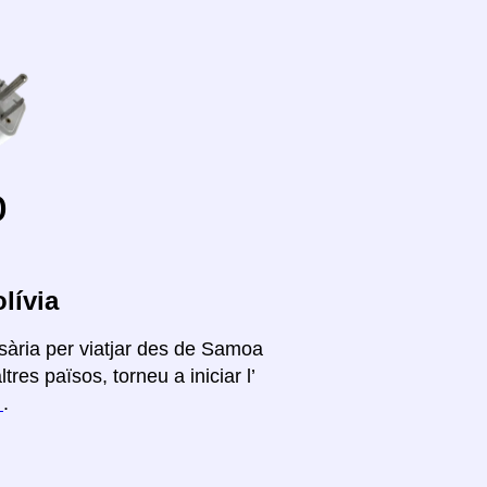
o
lívia
sària per viatjar des de Samoa
res països, torneu a iniciar l’
í
.