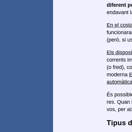
diferent p
endavant l
En el costa
funcionara
(però, si u
Els dispos
corrents in
(o fred), 
moderna
E
automàtica
És possibl
res. Quan 
vos, per a
Tipus d