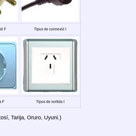
ió F
Tipus de connexió I
a F
Tipus de sortida I
sí, Tarija, Oruro, Uyuni.)