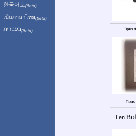
한국어로
(βeta)
เป็นภาษาไทย
(βeta)
בעברית
Tipus 
(βeta)
Tipus 
Bol
... i en