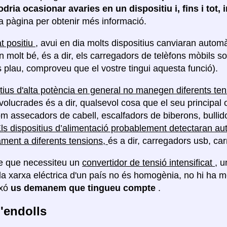
odria ocasionar avaries en un dispositiu i, fins i tot,
a pàgina per obtenir més informació.
t positiu
, avui en dia molts dispositius canviaran automà
n molt bé, és a dir, els carregadors de telèfons mòbils so
s plau, comproveu que el vostre tingui aquesta funció).
itius d'alta potència en general no manegen diferents te
volucrades és a dir, qualsevol cosa que el seu principal 
com assecadors de cabell, escalfadors de biberons, bullido
ls dispositius d’alimentació probablement detectaran au
ment a diferents tensions,
és a dir, carregadors usb, car
e que necessiteu un
convertidor de tensió intensificat
, 
la xarxa eléctrica d'un país no és homogènia, no hi ha 
ixó
us demanem que tingueu compte
.
'endolls