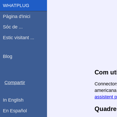
WHATPLUG
Pàgina d'inici
Sóc de ...
Estic visitant ...
Blog
Com uti
Compartir
Connectors
americana a
assistent p
In English
Quadre 
En Español