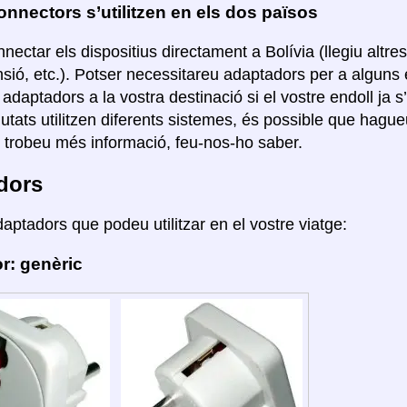
nnectors s’utilitzen en els dos països
nectar els dispositius directament a Bolívia (llegiu altr
nsió, etc.). Potser necessitareu adaptadors per a algun
r adaptadors a la vostra destinació si el vostre endoll ja s
ciutats utilitzen diferents sistemes, és possible que hag
i trobeu més informació, feu-nos-ho saber.
dors
daptadors que podeu utilitzar en el vostre viatge:
r: genèric