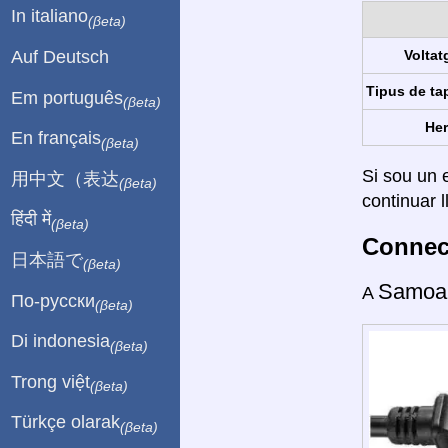
In italiano
(βeta)
Auf Deutsch
Voltat
Tipus de ta
Em português
(βeta)
Her
En français
(βeta)
Si sou un e
用中文（表达
(βeta)
continuar l
हिंदी में
(βeta)
Connect
日本語で
(βeta)
Samoa
A
По-русски
(βeta)
Di indonesia
(βeta)
Trong việt
(βeta)
Türkçe olarak
(βeta)