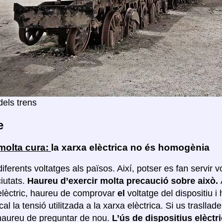
dels trens
e
molta cura:
la xarxa elèctrica no és homogènia
 diferents voltatges als països. Així, potser es fan servir v
ciutats.
Haureu d’exercir molta precaució sobre això.
 elèctric, haureu de comprovar
el
voltatge del dispositiu 
al la tensió utilitzada a la xarxa elèctrica. Si us trasllad
 haureu de preguntar de nou.
L’ús de dispositius elèctr