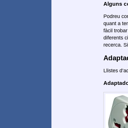
Alguns co
Podreu con
quant a te
fàcil troba
diferents 
recerca. S
Adapta
Llistes d’a
Adaptado