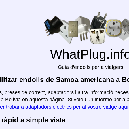
WhatPlug.inf
Guia d'endolls per a viatgers
litzar endolls de Samoa americana a Bo
, preses de corrent, adaptadors i altra informació neces
 Bolívia en aquesta pàgina. Si voleu un informe per a alt
er trobar a adaptadors elèctrics per al vostre viatge aqu
ràpid a simple vista