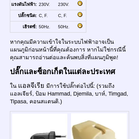
แรงดันไฟฟ้า:
230V.
230V.
ปลั๊กชนิด:
C, F.
C, F.
เฮิรตซ์:
50Hz.
50Hz.
หากคุณมีความเข้าใจในระบบไฟฟ้าอาจเป็น
แผนภูมิก่อนหน้านี้ที่คุณต้องการ หากไม่ใช่กรณีนี้
คุณสามารถอ่านต่อและค้นพบสิ่งที่แผนภูมิพูด!
ปลั๊กและซ็อกเก็ตในแต่ละประเทศ
แอลจีเรีย
ใน
มีการใช้ปลั๊กต่อไปนี้: (รวมถึง
แอลเจียร์, ป้อม Hammad, Djemila, บาห์, Timgad,
Tipasa, คอนสแตนติ.)