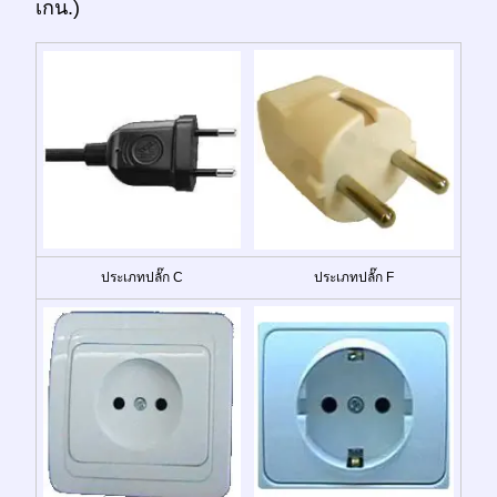
เกน.)
ประเภทปลั๊ก C
ประเภทปลั๊ก F