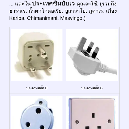
ประเทศซิมบับเว
... และใน
คุณจะใช้: (รวมถึง
ฮาราเร, น้ำตกวิกตอเรีย, บูลาวาโย, มูตาเร, เมือง
Kariba, Chimanimani, Masvingo.)
ประเภทปลั๊ก D
ประเภทปลั๊ก G