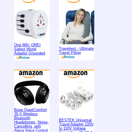
Orei M8+ OREI
Travelrest - Ultimate
Safest World
Travel Pillow
Adapter Grounded
Bose QuietComfort
35 II Wireless
Bluetooth
BESTEK Universal
Headphones, Noise-
Travel Adapter 220V
Cancelling, with
to 110V Voltage
Alexa Voice Control