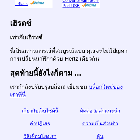
Converter with 6A 4-
- Black
Port USB
เฮิรตซ์
เท่ากับเฮิรทซ์
นี่เป็นสถานการณ์ที่สมบูรณ์แบบ คุณจะไม่มีปัญหา
การเปลี่ยนนาฬิกาด้วย Hertz เดียวกัน
สุดท้ายนี้ยังไงก็ตาม ...
เรากำลังปรับปรุงบล็อก! เยี่ยมชม
บล็อกใหม่ของ
เราที่นี่
เกี่ยวกับเว็บไซต์นี้
ติดต่อ & คำแนะนำ
คำปฏิเสธ
ความเป็นส่วนตัว
วิธีเชื่อมโยงเรา
หุ้น