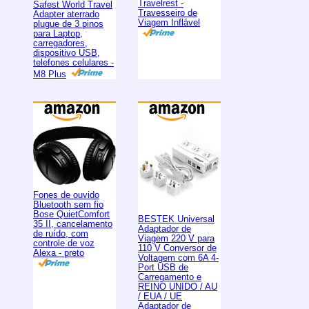
Travelrest -
Safest World Travel
Travesseiro de
Adapter aterrado
Viagem Inflável
plugue de 3 pinos
para Laptop,
carregadores,
dispositivo USB,
telefones celulares -
M8 Plus
Fones de ouvido
Bluetooth sem fio
Bose QuietComfort
BESTEK Universal
35 II, cancelamento
Adaptador de
de ruído, com
Viagem 220 V para
controle de voz
110 V Conversor de
Alexa - preto
Voltagem com 6A 4-
Port USB de
Carregamento e
REINO UNIDO / AU
/ EUA / UE
Adaptador de